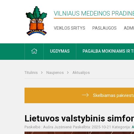
VILNIAUS MEDEINOS PRADI
VEIKLOS SRITYS
PASLAUGOS
ADMI
PRADŽIA
UGDYMAS
PAGALBA MOKINIAMS IR 
Titulinis
Naujienos
Aktualijos
Skelbiamas pakviestų
Lietuvos valstybinis simfo
Paskelbė : Aušra Juzėnienė
Paskelbta: 2025-10-21
Kategorija:
A