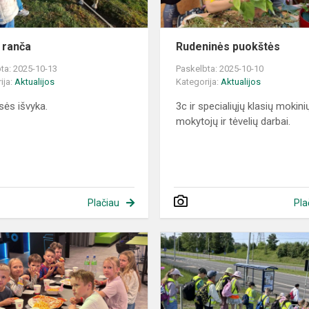
 ranča
Rudeninės puokštės
ta: 2025-10-13
Paskelbta: 2025-10-10
ija:
Aktualijos
Kategorija:
Aktualijos
asės išvyka.
3c ir specialiųjų klasių mokini
mokytojų ir tėvelių darbai.
Plačiau
Pla
Draugystė
–
stipresnė
už
atstumą