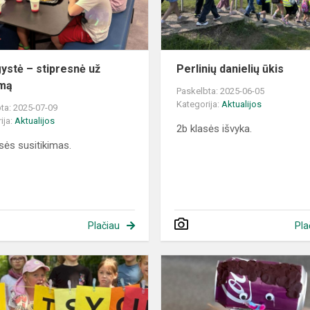
ystė – stipresnė už
Perlinių danielių ūkis
umą
Paskelbta: 2025-06-05
Kategorija:
Aktualijos
ta: 2025-07-09
ija:
Aktualijos
2b klasės išvyka.
asės susitikimas.
Plačiau
Pla
Tėvai
mokiniams