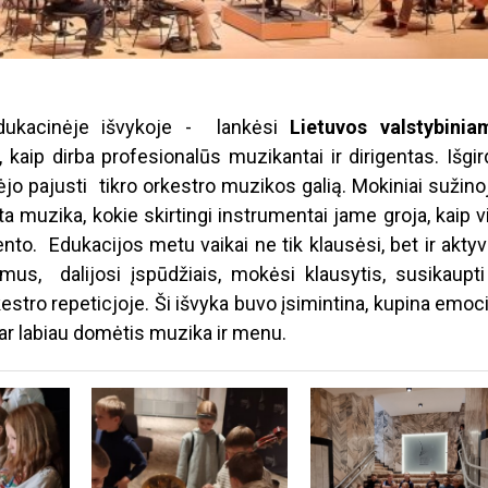
edukacinėje išvykoje - lankėsi
Lietuvos valstybinia
, kaip dirba profesionalūs muzikantai ir dirigentas. Išgi
jo pajusti tikro orkestro muzikos galią. Mokiniai sužino
a muzika, kokie skirtingi instrumentai jame groja, kaip v
to. Edukacijos metu vaikai ne tik klausėsi, bet ir aktyv
imus, dalijosi įspūdžiais, mokėsi klausytis, susikaupti 
estro repeticjoje. Ši išvyka buvo įsimintina, kupina emoc
 dar labiau domėtis muzika ir menu.