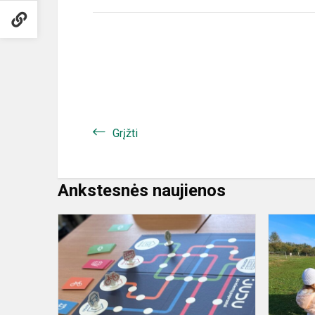
Grįžti
Ankstesnės naujienos
„AŠ
JUDU“