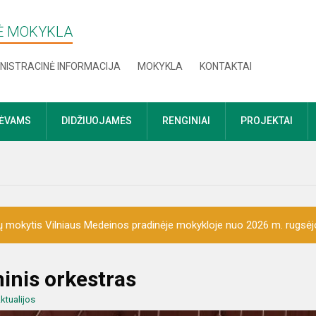
NĖ MOKYKLA
NISTRACINĖ INFORMACIJA
MOKYKLA
KONTAKTAI
TĖVAMS
DIDŽIUOJAMĖS
RENGINIAI
PROJEKTAI
 mokytis Vilniaus Medeinos pradinėje mokykloje nuo 2026 m. rugsėj
ninis orkestras
ktualijos