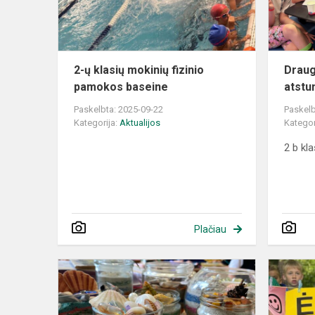
pamokos
baseine
2-ų klasių mokinių fizinio
Draug
pamokos baseine
atst
Paskelbta: 2025-09-22
Paskelb
Kategorija:
Aktualijos
Kategor
2 b kl
Plačiau
Smėlio
paveikslai