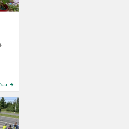
ų,
čiau
Perlinių
danielių
ūkis