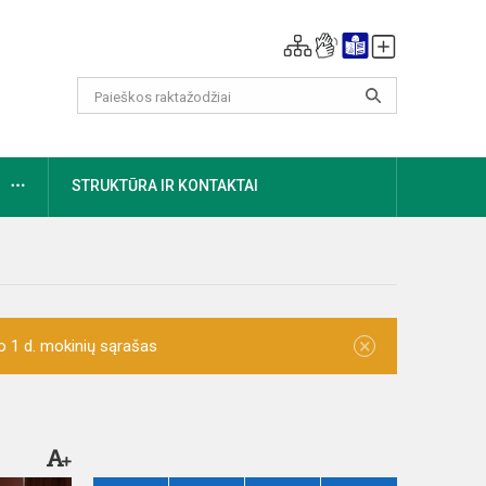
DAUGIAU
STRUKTŪRA IR KONTAKTAI
×
o 1 d. mokinių sąrašas