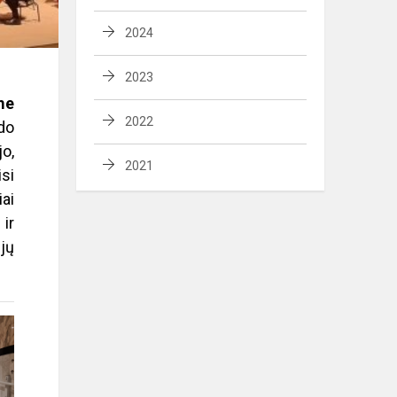
2024
2023
me
2022
rdo
jo,
2021
isi
iai
ir
ijų