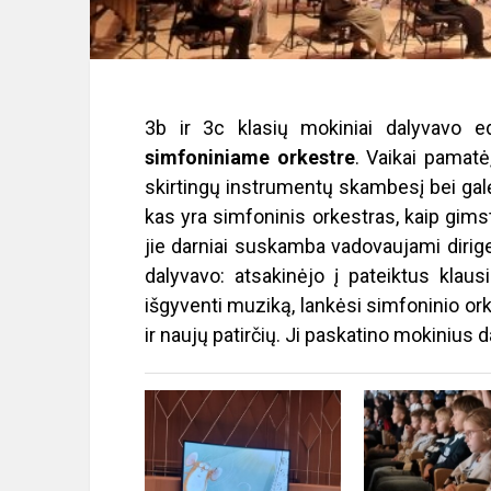
3b ir 3c klasių mokiniai dalyvavo 
simfoniniame orkestre
. Vaikai pamatė
skirtingų instrumentų skambesį bei galė
kas yra simfoninis orkestras, kaip gimst
jie darniai suskamba vadovaujami dirigen
dalyvavo: atsakinėjo į pateiktus klaus
išgyventi muziką, lankėsi simfoninio ork
ir naujų patirčių. Ji paskatino mokinius