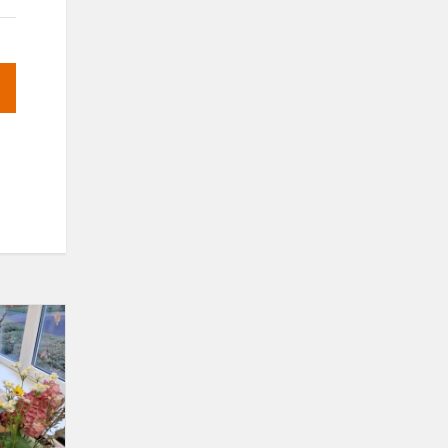
Rudeninės
puokštės