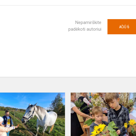
Nepamirškite
6
AČIŪ
padėkoti autoriui
Ponių
ranča