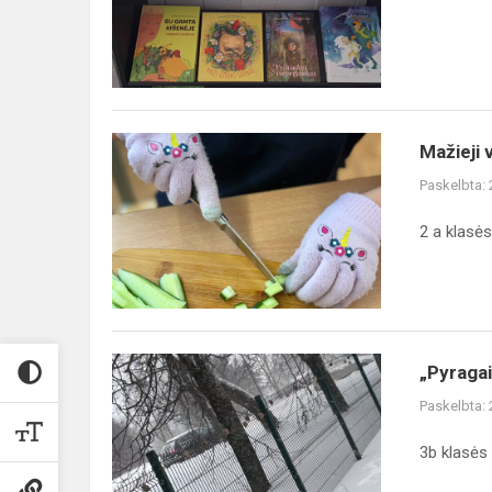
-
70"
Mažieji
Mažieji 
virtuvės
Paskelbta:
šefai
2 a klasė
„Pyragai
„Pyraga
paukščiams"
Paskelbta:
3b klasės 