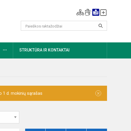
DAUGIAU
STRUKTŪRA IR KONTAKTAI
×
o 1 d. mokinių sąrašas