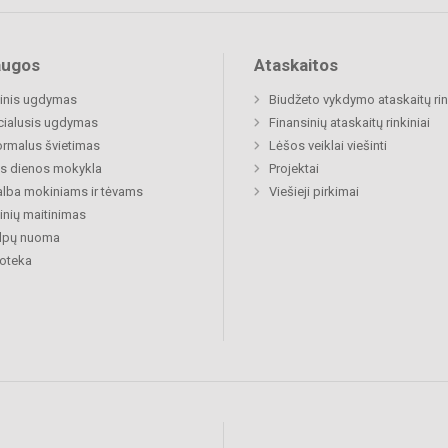
augos
Ataskaitos
inis ugdymas
Biudžeto vykdymo ataskaitų rin
cialusis ugdymas
Finansinių ataskaitų rinkiniai
rmalus švietimas
Lėšos veiklai viešinti
s dienos mokykla
Projektai
lba mokiniams ir tėvams
Viešieji pirkimai
nių maitinimas
alpų nuoma
ioteka