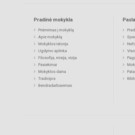
Pradinė mokykla
Pasl
Priėmimas į mokyklą
Prad
Apie mokyklą
Spe
Mokyklos istorija
Nefo
Ugdymo aplinka
Viso
Filosofija, misija, vizija
Paga
Pasiekimai
Moki
Mokyklos daina
Pat
Tradicijos
Bibl
Bendradarbiavimas