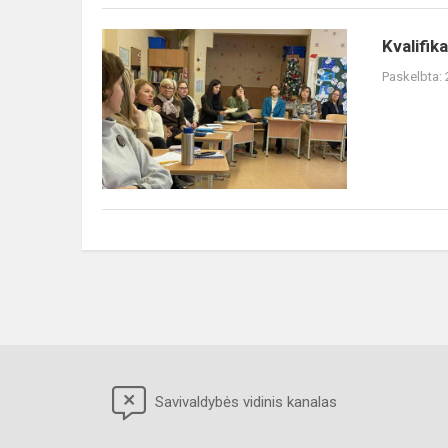
Kvalifikacijos
Kvalifik
tobulinimo
Paskelbta:
mokymai
Savivaldybės vidinis kanalas