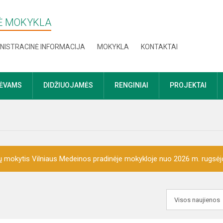
NĖ MOKYKLA
NISTRACINĖ INFORMACIJA
MOKYKLA
KONTAKTAI
TĖVAMS
DIDŽIUOJAMĖS
RENGINIAI
PROJEKTAI
 mokytis Vilniaus Medeinos pradinėje mokykloje nuo 2026 m. rugsėj