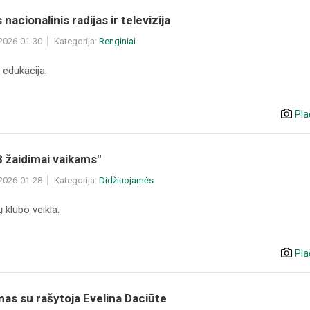
nacionalinis radijas ir televizija
 2026-01-30
Kategorija:
Renginiai
 edukacija.
Pla
 žaidimai vaikams"
 2026-01-28
Kategorija:
Didžiuojamės
 klubo veikla.
Pla
mas su rašytoja Evelina Daciūte