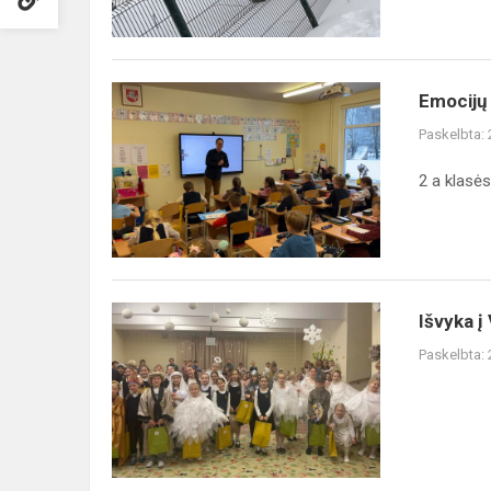
Emocijų
Emocijų
žemėlapis
Paskelbta:
2 a klasės
Išvyka
Išvyka į 
į
Paskelbta:
Vilniaus
l./d. Vėrinėlis