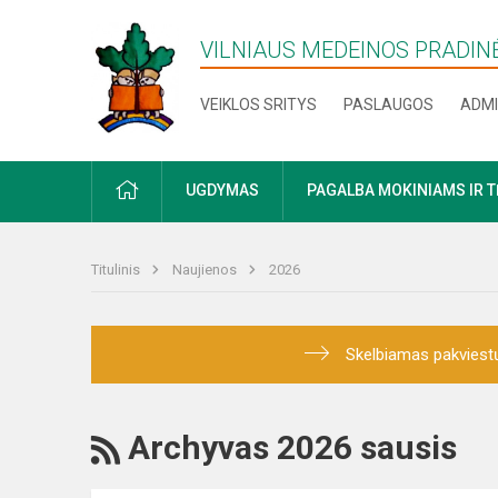
VILNIAUS MEDEINOS PRADI
VEIKLOS SRITYS
PASLAUGOS
ADMI
PRADŽIA
UGDYMAS
PAGALBA MOKINIAMS IR 
Titulinis
Naujienos
2026
Skelbiamas pakviestų
RSS
Archyvas 2026 sausis