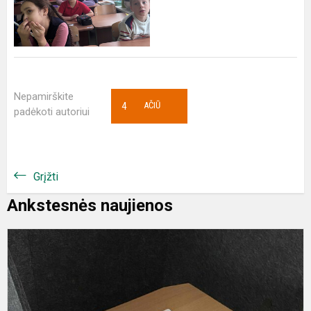
Nepamirškite
4
AČIŪ
padėkoti autoriui
Grįžti
Ankstesnės naujienos
A
p