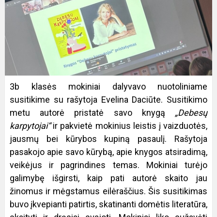
3b klasės mokiniai dalyvavo nuotoliniame
susitikime su rašytoja Evelina Daciūte. Susitikimo
metu autorė pristatė savo knygą
„Debesų
karpytojai“
ir pakvietė mokinius leistis į vaizduotės,
jausmų bei kūrybos kupiną pasaulį. Rašytoja
pasakojo apie savo kūrybą, apie knygos atsiradimą,
veikėjus ir pagrindines temas. Mokiniai turėjo
galimybę išgirsti, kaip pati autorė skaito jau
žinomus ir mėgstamus eilėraščius. Šis susitikimas
buvo įkvepianti patirtis, skatinanti domėtis literatūra,