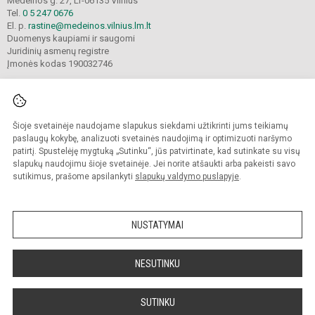
Medeinos g. 27, LT-06135 Vilnius
Tel.
0 5 247 0676
El. p.
rastine@medeinos.vilnius.lm.lt
Duomenys kaupiami ir saugomi
Juridinių asmenų registre
Įmonės kodas 190032746
Šioje svetainėje naudojame slapukus siekdami užtikrinti jums teikiamų
© 2021. Vilniaus Medeinos pradinė mokykla. Visos teisės saugomos.
Kopijuoti turinį be raštiško mokyklos sutikimo griežtai draudžiama.
paslaugų kokybę, analizuoti svetainės naudojimą ir optimizuoti naršymo
patirtį. Spustelėję mygtuką „Sutinku“, jūs patvirtinate, kad sutinkate su visų
Prieinamumo paraiška
Slapukų valdymas
slapukų naudojimu šioje svetainėje. Jei norite atšaukti arba pakeisti savo
sutikimus, prašome apsilankyti
slapukų valdymo puslapyje
.
Sumanus būdas atnaujinti
mokyklos interneto
svetainę
NUSTATYMAI
NESUTINKU
SUTINKU