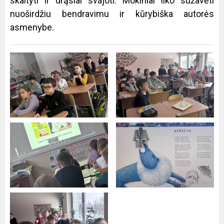
skaityti ir drąsiai svajoti. Mokiniai liko sužavėti
nuoširdžiu bendravimu ir kūrybiška autorės
asmenybe.