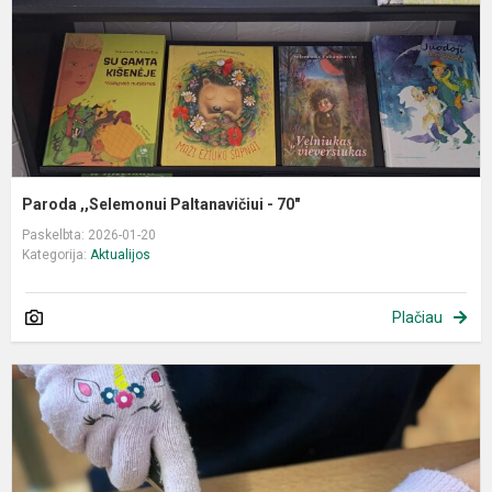
Paroda ,,Selemonui Paltanavičiui - 70"
Paskelbta: 2026-01-20
Kategorija:
Aktualijos
Plačiau
M
v
š