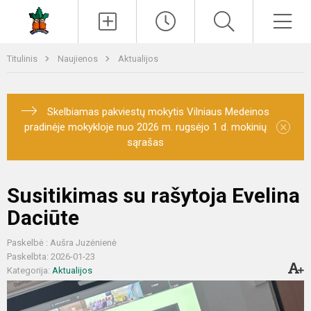
Paieška
Men
Titulinis
Naujienos
Aktualijos
Skelbiamas pakviestų mokytis Vilniaus Medeinos
×
pradinėje mokykloje nuo 2026 m. rugsėjo 1 d. mokinių
sąrašas
Susitikimas su rašytoja Evelina
Daciūte
Paskelbė : Aušra Juzėnienė
Paskelbta: 2026-01-23
Kategorija:
Aktualijos