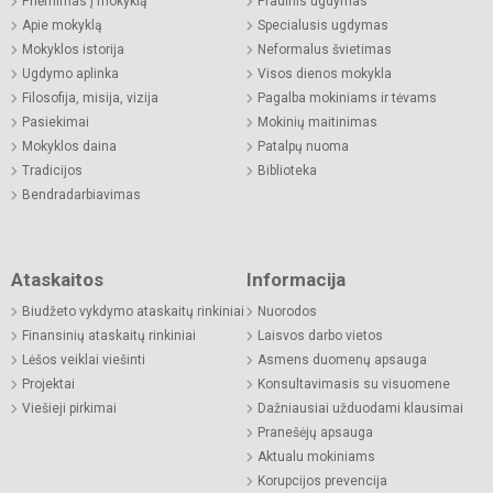
Priėmimas į mokyklą
Pradinis ugdymas
Apie mokyklą
Specialusis ugdymas
Mokyklos istorija
Neformalus švietimas
Ugdymo aplinka
Visos dienos mokykla
Filosofija, misija, vizija
Pagalba mokiniams ir tėvams
Pasiekimai
Mokinių maitinimas
Mokyklos daina
Patalpų nuoma
Tradicijos
Biblioteka
Bendradarbiavimas
Ataskaitos
Informacija
Biudžeto vykdymo ataskaitų rinkiniai
Nuorodos
Finansinių ataskaitų rinkiniai
Laisvos darbo vietos
Lėšos veiklai viešinti
Asmens duomenų apsauga
Projektai
Konsultavimasis su visuomene
Viešieji pirkimai
Dažniausiai užduodami klausimai
Pranešėjų apsauga
Aktualu mokiniams
Korupcijos prevencija