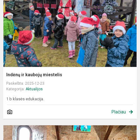
m
Indėnų ir kaubojų miestelis
Paskelbta: 2025-12-23
Kategorija:
Aktualijos
1 b klasės edukacija.
Plačiau
"
s