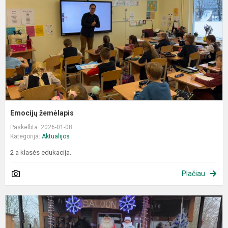
Emocijų žemėlapis
Paskelbta: 2026-01-08
Kategorija:
Aktualijos
2 a klasės edukacija.
Plačiau
I
ir
k