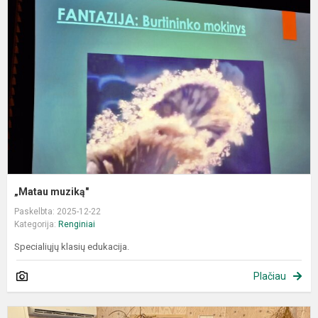
„Matau muziką"
Paskelbta: 2025-12-22
Kategorija:
Renginiai
Specialiųjų klasių edukacija.
Plačiau
S