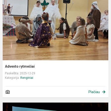
Advento rytmečiai
Paskelbta: 2025-12-29
Kategorija:
Renginiai
Plačiau
„
m