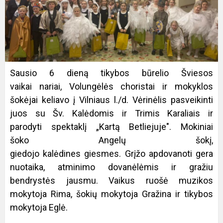
Sausio 6 dieną tikybos būrelio Šviesos
vaikai nariai, Volungėlės choristai ir mokyklos
šokėjai keliavo į Vilniaus l./d. Vėrinėlis pasveikinti
juos su Šv. Kalėdomis ir Trimis Karaliais ir
parodyti spektaklį „Kartą Betliejuje". Mokiniai
šoko Angelų šokį,
giedojo kalėdines giesmes. Grįžo apdovanoti gera
nuotaika, atminimo dovanėlėmis ir gražiu
bendrystės jausmu. Vaikus ruošė muzikos
mokytoja Rima, šokių mokytoja Gražina ir tikybos
mokytoja Eglė.