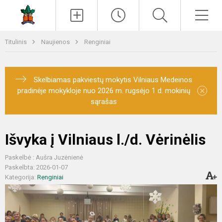
Paieška
Men
Titulinis
Naujienos
Renginiai
Skelbiamas pakviestų mokytis Vilniaus Medeinos
×
pradinėje mokykloje nuo 2026 m. rugsėjo 1 d. mokinių
sąrašas
Išvyka į Vilniaus l./d. Vėrinėlis
Paskelbė : Aušra Juzėnienė
Paskelbta: 2026-01-07
Kategorija:
Renginiai