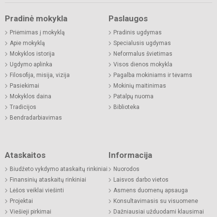
Pradinė mokykla
Paslaugos
Priėmimas į mokyklą
Pradinis ugdymas
Apie mokyklą
Specialusis ugdymas
Mokyklos istorija
Neformalus švietimas
Ugdymo aplinka
Visos dienos mokykla
Filosofija, misija, vizija
Pagalba mokiniams ir tėvams
Pasiekimai
Mokinių maitinimas
Mokyklos daina
Patalpų nuoma
Tradicijos
Biblioteka
Bendradarbiavimas
Ataskaitos
Informacija
Biudžeto vykdymo ataskaitų rinkiniai
Nuorodos
Finansinių ataskaitų rinkiniai
Laisvos darbo vietos
Lėšos veiklai viešinti
Asmens duomenų apsauga
Projektai
Konsultavimasis su visuomene
Viešieji pirkimai
Dažniausiai užduodami klausimai