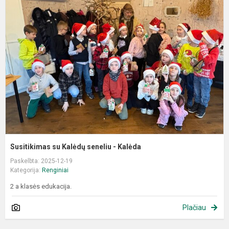
s
K
s
-
K
Susitikimas su Kalėdų seneliu - Kalėda
Paskelbta: 2025-12-19
Kategorija:
Renginiai
2 a klasės edukacija.
Plačiau