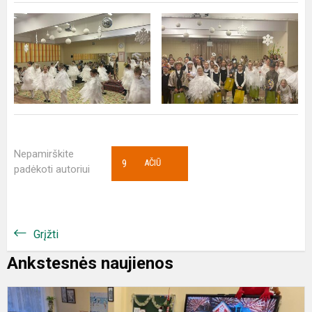
Nepamirškite
9
AČIŪ
padėkoti autoriui
Grįžti
Ankstesnės naujienos
K
s