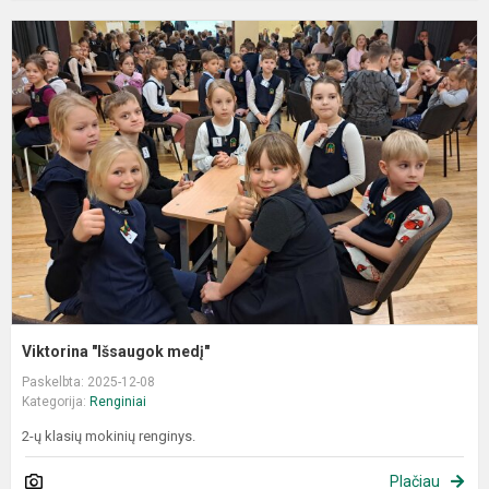
V
"
m
Viktorina "Išsaugok medį"
Paskelbta: 2025-12-08
Kategorija:
Renginiai
2-ų klasių mokinių renginys.
Plačiau