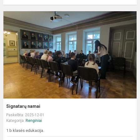
S
n
Signatarų namai
Paskelbta: 2025-12-01
Kategorija:
Renginiai
1 b klasės edukacija.