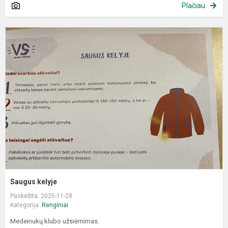
Plačiau
S
k
Saugus kelyje
Paskelbta: 2025-11-28
Kategorija:
Renginiai
Medeinukų klubo užsiėmimas.