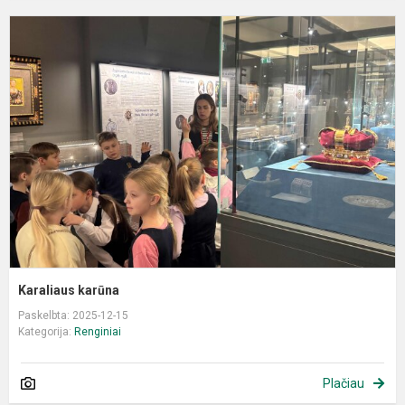
K
k
Karaliaus karūna
Paskelbta: 2025-12-15
Kategorija:
Renginiai
Plačiau