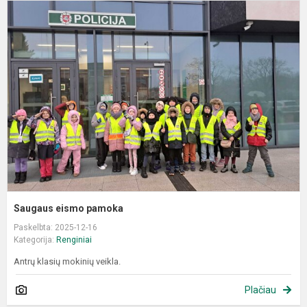
S
e
p
Saugaus eismo pamoka
Paskelbta: 2025-12-16
Kategorija:
Renginiai
Antrų klasių mokinių veikla.
Plačiau