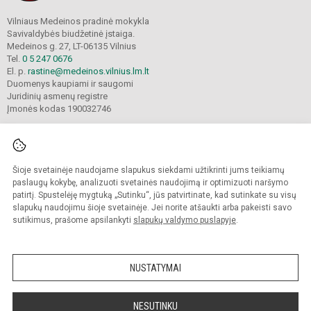
Vilniaus Medeinos pradinė mokykla
Savivaldybės biudžetinė įstaiga.
Medeinos g. 27, LT-06135 Vilnius
Tel.
0 5 247 0676
El. p.
rastine@medeinos.vilnius.lm.lt
Duomenys kaupiami ir saugomi
Juridinių asmenų registre
Įmonės kodas 190032746
Šioje svetainėje naudojame slapukus siekdami užtikrinti jums teikiamų
© 2021. Vilniaus Medeinos pradinė mokykla. Visos teisės saugomos.
Kopijuoti turinį be raštiško mokyklos sutikimo griežtai draudžiama.
paslaugų kokybę, analizuoti svetainės naudojimą ir optimizuoti naršymo
patirtį. Spustelėję mygtuką „Sutinku“, jūs patvirtinate, kad sutinkate su visų
Prieinamumo paraiška
Slapukų valdymas
slapukų naudojimu šioje svetainėje. Jei norite atšaukti arba pakeisti savo
sutikimus, prašome apsilankyti
slapukų valdymo puslapyje
.
Sumanus būdas atnaujinti
mokyklos interneto
svetainę
NUSTATYMAI
NESUTINKU