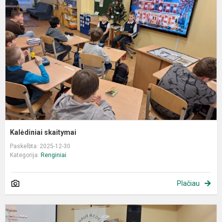
Kalėdiniai skaitymai
Paskelbta: 2025-12-30
Kategorija:
Renginiai
Plačiau
A
r