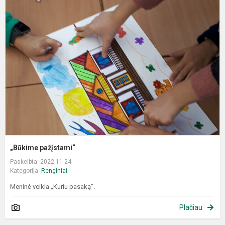
p
„Būkime pažįstami“
Paskelbta: 2022-11-24
Kategorija:
Renginiai
Meninė veikla „Kuriu pasaką“.
Plačiau