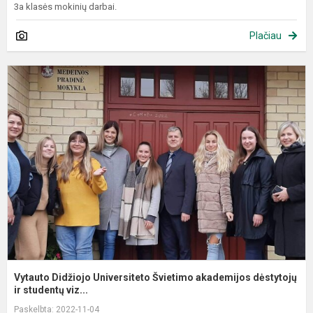
3a klasės mokinių darbai.
Plačiau
V
D
U
Š
a
d
Vytauto Didžiojo Universiteto Švietimo akademijos dėstytojų
ir studentų viz...
Paskelbta: 2022-11-04