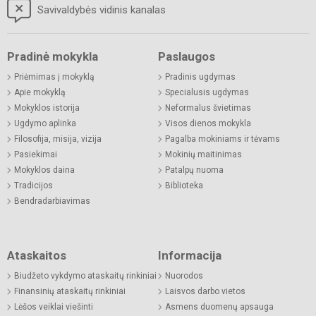
Savivaldybės vidinis kanalas
Pradinė mokykla
Paslaugos
Priėmimas į mokyklą
Pradinis ugdymas
Apie mokyklą
Specialusis ugdymas
Mokyklos istorija
Neformalus švietimas
Ugdymo aplinka
Visos dienos mokykla
Filosofija, misija, vizija
Pagalba mokiniams ir tėvams
Pasiekimai
Mokinių maitinimas
Mokyklos daina
Patalpų nuoma
Tradicijos
Biblioteka
Bendradarbiavimas
Ataskaitos
Informacija
Biudžeto vykdymo ataskaitų rinkiniai
Nuorodos
Finansinių ataskaitų rinkiniai
Laisvos darbo vietos
Lėšos veiklai viešinti
Asmens duomenų apsauga