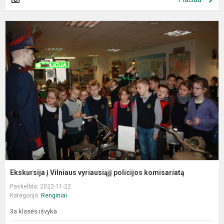
E
į
V
v
p
k
Ekskursija į Vilniaus vyriausiąjį policijos komisariatą
Paskelbta: 2022-11-22
Kategorija:
Renginiai
3a klasės išvyka.