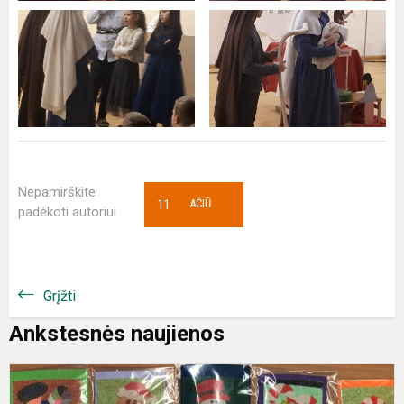
Nepamirškite
11
AČIŪ
padėkoti autoriui
Grįžti
Ankstesnės naujienos
S
s