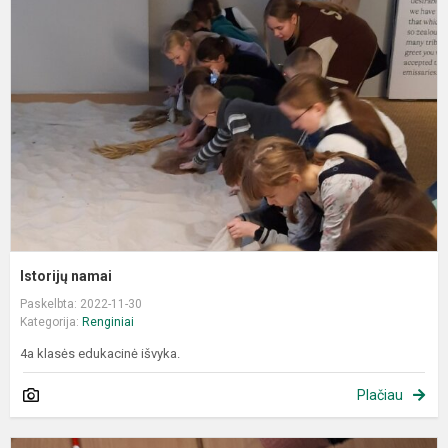
n
Istorijų namai
Paskelbta: 2022-11-30
Kategorija:
Renginiai
4a klasės edukacinė išvyka.
Plačiau
„