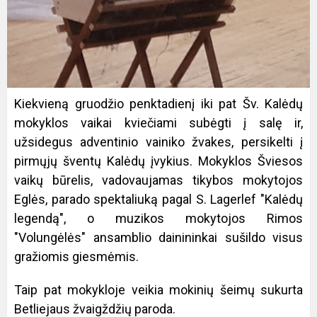
Kiekvieną gruodžio penktadienį iki pat Šv. Kalėdų
mokyklos vaikai kviečiami subėgti į salę ir,
užsidegus adventinio vainiko žvakes, persikelti į
pirmųjų šventų Kalėdų įvykius. Mokyklos Šviesos
vaikų būrelis, vadovaujamas tikybos mokytojos
Eglės, parado spektaliuką pagal S. Lagerlef "Kalėdų
legendą", o muzikos mokytojos Rimos
"Volungėlės" ansamblio dainininkai sušildo visus
gražiomis giesmėmis.
Taip pat mokykloje veikia mokinių šeimų sukurta
Betliejaus žvaigždžių paroda.