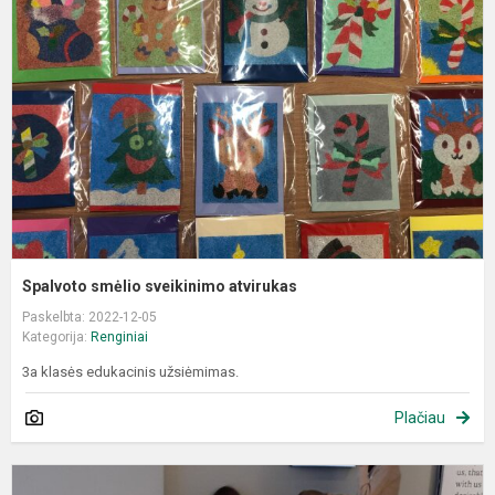
s
a
Spalvoto smėlio sveikinimo atvirukas
Paskelbta: 2022-12-05
Kategorija:
Renginiai
3a klasės edukacinis užsiėmimas.
Plačiau
I