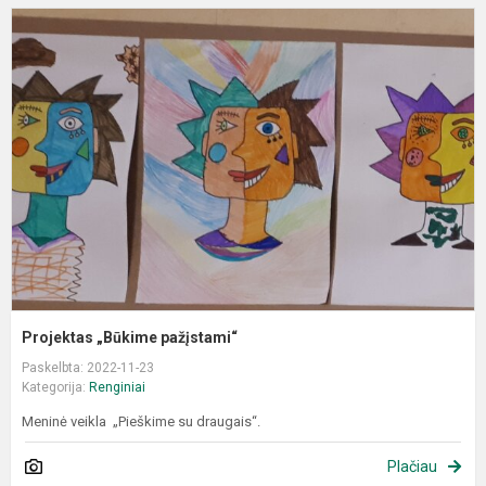
P
„
p
Projektas „Būkime pažįstami“
Paskelbta: 2022-11-23
Kategorija:
Renginiai
Meninė veikla „Pieškime su draugais“.
Plačiau