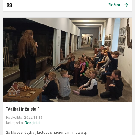
Plačiau
"
ir
ž
"Vaikai ir žaislai"
Paskelbta: 2022-11-16
Kategorija:
Renginiai
2a klasės išvyka į Lietuvos nacionalinį muziejų.