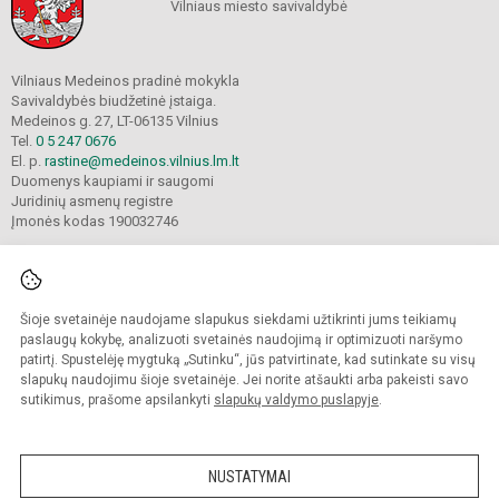
Vilniaus miesto savivaldybė
Vilniaus Medeinos pradinė mokykla
Savivaldybės biudžetinė įstaiga.
Medeinos g. 27, LT-06135 Vilnius
Tel.
0 5 247 0676
El. p.
rastine@medeinos.vilnius.lm.lt
Duomenys kaupiami ir saugomi
Juridinių asmenų registre
Įmonės kodas 190032746
Šioje svetainėje naudojame slapukus siekdami užtikrinti jums teikiamų
© 2021. Vilniaus Medeinos pradinė mokykla. Visos teisės saugomos.
Kopijuoti turinį be raštiško mokyklos sutikimo griežtai draudžiama.
paslaugų kokybę, analizuoti svetainės naudojimą ir optimizuoti naršymo
patirtį. Spustelėję mygtuką „Sutinku“, jūs patvirtinate, kad sutinkate su visų
Prieinamumo paraiška
Slapukų valdymas
slapukų naudojimu šioje svetainėje. Jei norite atšaukti arba pakeisti savo
sutikimus, prašome apsilankyti
slapukų valdymo puslapyje
.
Sumanus būdas atnaujinti
mokyklos interneto
svetainę
NUSTATYMAI