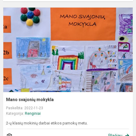
M
s
m
Mano svajonių mokykla
Paskelbta: 2022-11-23
Kategorija:
Renginiai
2-ų klasių mokinių darbai etikos pamokų metu.
Plačiau