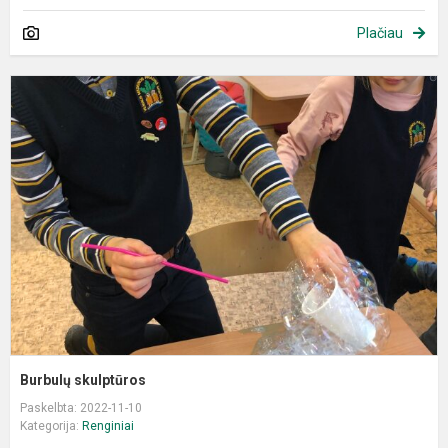
Plačiau
B
s
Burbulų skulptūros
Paskelbta: 2022-11-10
Kategorija:
Renginiai