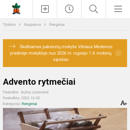
Paieška
Men
Titulinis
Naujienos
Renginiai
Skelbiamas pakviestų mokytis Vilniaus Medeinos
×
pradinėje mokykloje nuo 2026 m. rugsėjo 1 d. mokinių
sąrašas
Advento rytmečiai
Paskelbė : Aušra Juzėnienė
Paskelbta: 2022-12-05
Kategorija:
Renginiai