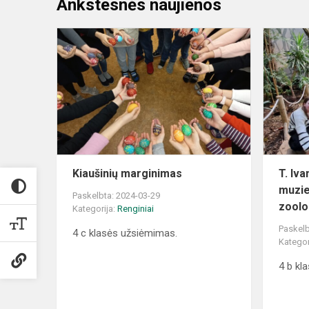
Ankstesnės naujienos
Kiaušinių
marginimas
Kiaušinių marginimas
T. Iv
muzie
Paskelbta: 2024-03-29
zoolo
Kategorija:
Renginiai
Paskelb
4 c klasės užsiėmimas.
Kategor
4 b kl