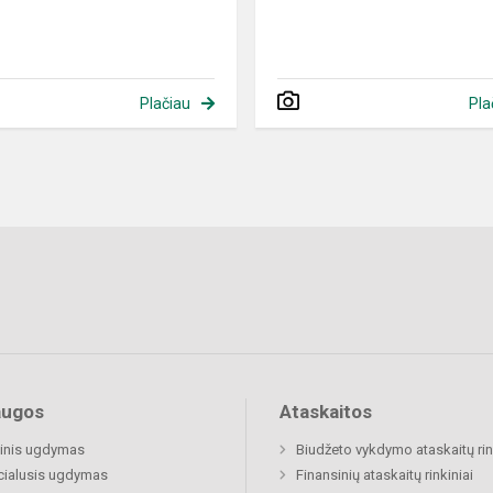
Plačiau
Pla
augos
Ataskaitos
inis ugdymas
Biudžeto vykdymo ataskaitų rin
cialusis ugdymas
Finansinių ataskaitų rinkiniai