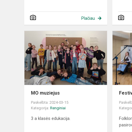
Plačiau
MO
muziejus
MO muziejus
Festiv
Paskelbta: 2024-03-15
Paskelb
Kategorija:
Renginiai
Kategor
3 a klasės edukacija.
Folklo
pasir