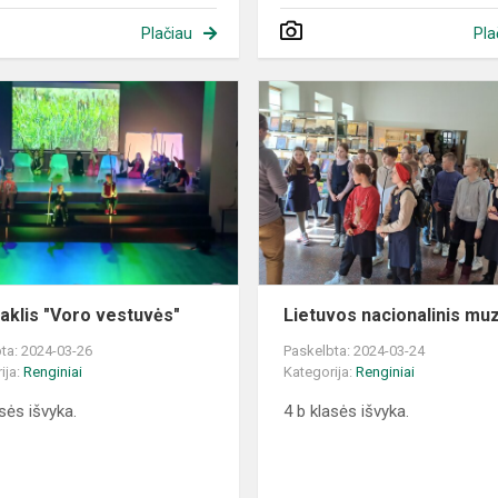
Plačiau
Pla
Spektaklis
"Voro
vestuvės"
aklis "Voro vestuvės"
Lietuvos nacionalinis muz
ta: 2024-03-26
Paskelbta: 2024-03-24
ija:
Renginiai
Kategorija:
Renginiai
asės išvyka.
4 b klasės išvyka.