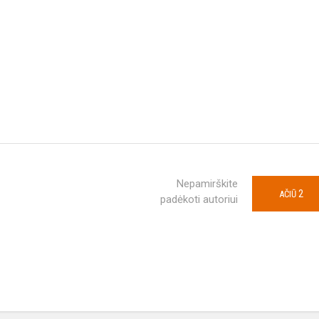
Nepamirškite
2
AČIŪ
padėkoti autoriui