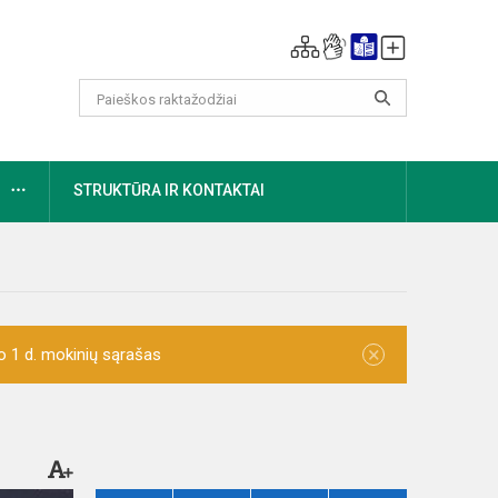
DAUGIAU
STRUKTŪRA IR KONTAKTAI
×
o 1 d. mokinių sąrašas