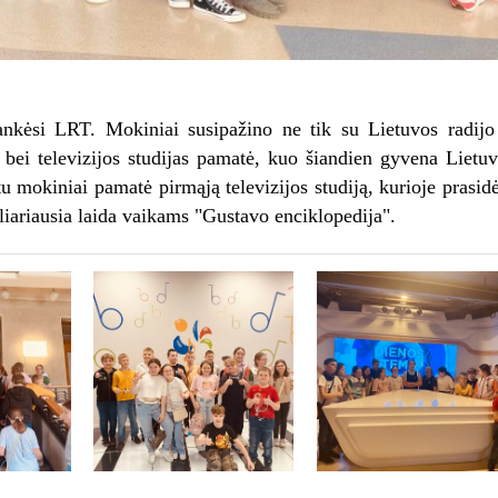
nkėsi LRT. Mokiniai susipažino ne tik su Lietuvos radijo
jo bei televizijos studijas pamatė, kuo šiandien gyvena Lietu
tu mokiniai pamatė pirmąją televizijos studiją, kurioje prasid
uliariausia laida vaikams "Gustavo enciklopedija".