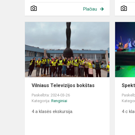
Plačiau
Vilniaus
Televizijos
bokštas
Vilniaus Televizijos bokštas
Spekt
Paskelbta: 2024-03-26
Paskelb
Kategorija:
Renginiai
Kategor
4 a klasės ekskursija.
4 c kl