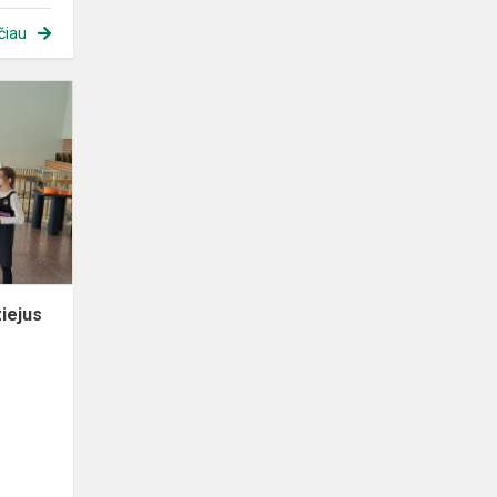
čiau
Lietuvos
nacionalinis
muziejus
iejus