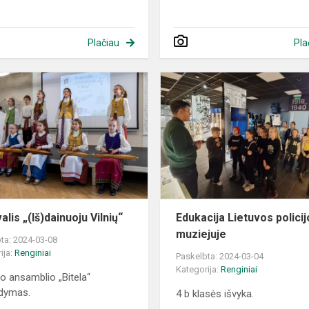
Plačiau
Pla
Festivalis
„(Iš)dainuoju
Vilnių“
alis „(Iš)dainuoju Vilnių“
Edukacija Lietuvos polici
muziejuje
ta: 2024-03-08
ija:
Renginiai
Paskelbta: 2024-03-04
Kategorija:
Renginiai
ro ansamblio „Bitela“
odymas.
4 b klasės išvyka.