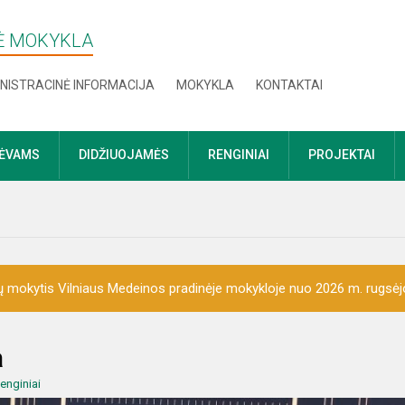
NĖ MOKYKLA
NISTRACINĖ INFORMACIJA
MOKYKLA
KONTAKTAI
TĖVAMS
DIDŽIUOJAMĖS
RENGINIAI
PROJEKTAI
 mokytis Vilniaus Medeinos pradinėje mokykloje nuo 2026 m. rugsėj
a
enginiai