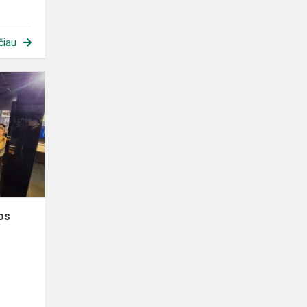
čiau
Edukacija
Lietuvos
policijos
muziejuje
jos