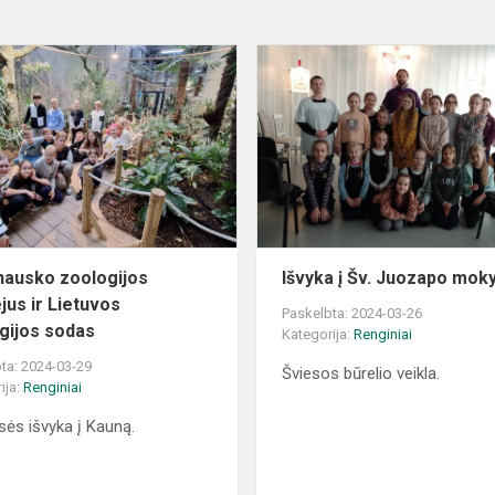
T.
Ivanausko
zoologijos
muziejus
ir
Lietuvos
zoologijos
sod...
anausko zoologijos
Išvyka į Šv. Juozapo mok
jus ir Lietuvos
Paskelbta: 2024-03-26
gijos sodas
Kategorija:
Renginiai
ta: 2024-03-29
Šviesos būrelio veikla.
ija:
Renginiai
asės išvyka į Kauną.