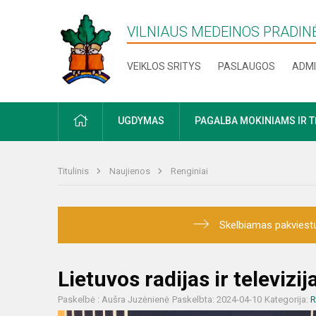
VILNIAUS MEDEINOS PRADI
VEIKLOS SRITYS
PASLAUGOS
ADMI
PRADŽIA
UGDYMAS
PAGALBA MOKINIAMS IR 
Titulinis
Naujienos
Renginiai
Skelbiamas pakviestų
Lietuvos radijas ir televizij
Paskelbė : Aušra Juzėnienė
Paskelbta: 2024-04-10
Kategorija:
R