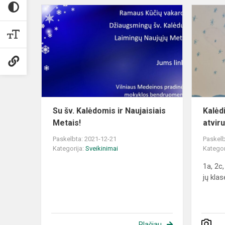
Su
šv.
Kalėdomis
ir
Naujaisiais
Metais!
Su šv. Kalėdomis ir Naujaisiais
Kalėdi
Metais!
atvir
Paskelbta: 2021-12-21
Paskelb
Kategorija:
Sveikinimai
Kategor
1a, 2c,
jų kla
Plačiau