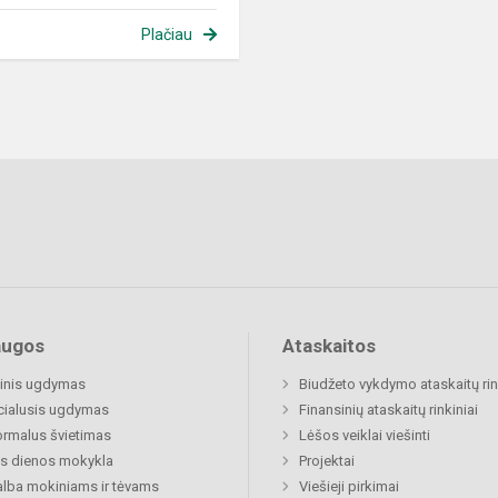
Plačiau
augos
Ataskaitos
inis ugdymas
Biudžeto vykdymo ataskaitų rin
cialusis ugdymas
Finansinių ataskaitų rinkiniai
rmalus švietimas
Lėšos veiklai viešinti
s dienos mokykla
Projektai
lba mokiniams ir tėvams
Viešieji pirkimai