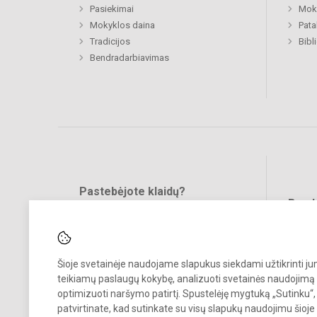
Pasiekimai
Moki
Mokyklos daina
Pat
Tradicijos
Bibl
Bendradarbiavimas
Pastebėjote klaidų?
Bend
Turite pasiūlymų?
RAŠYKITE
Šioje svetainėje naudojame slapukus siekdami užtikrinti j
teikiamų paslaugų kokybę, analizuoti svetainės naudojimą 
optimizuoti naršymo patirtį. Spustelėję mygtuką „Sutinku“,
patvirtinate, kad sutinkate su visų slapukų naudojimu šioje