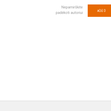
Nepamirškite
3
AČIŪ
padėkoti autoriui