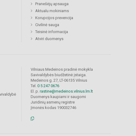
Pranešėjų apsauga
Aktualu mokiniams
Korupcijos prevencija
Civilinė sauga
Teisinė informacija
Atviri duomenys
Vilniaus Medeinos pradinė mokykla
Savivaldybės biudžetinė įstaiga.
Medeinos g. 27, LT-06135 Vilnius
Tel.
0 5 247 0676
El. p.
rastine@medeinos.vilnius.lm.lt
vivaldybė
Duomenys kaupiami ir saugomi
Juridinių asmenų registre
Įmonės kodas 190032746