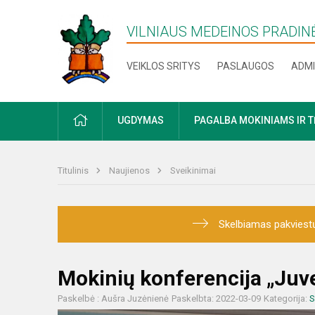
VILNIAUS MEDEINOS PRADI
VEIKLOS SRITYS
PASLAUGOS
ADMI
PRADŽIA
UGDYMAS
PAGALBA MOKINIAMS IR 
Titulinis
Naujienos
Sveikinimai
Skelbiamas pakviestų
Mokinių konferencija „Juv
Paskelbė : Aušra Juzėnienė
Paskelbta: 2022-03-09
Kategorija:
S