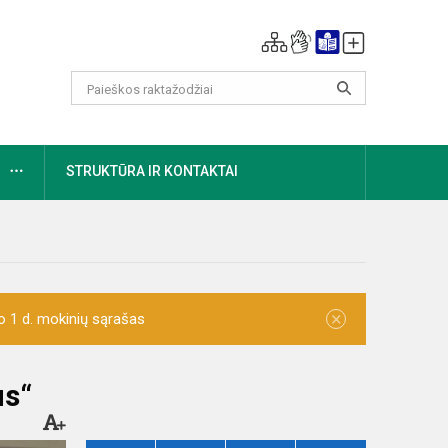
DAUGIAU
STRUKTŪRA IR KONTAKTAI
×
o 1 d. mokinių sąrašas
us“