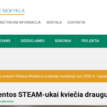
NĖ MOKYKLA
NISTRACINĖ INFORMACIJA
MOKYKLA
KONTAKTAI
TĖVAMS
DIDŽIUOJAMĖS
RENGINIAI
PROJEKTAI
 mokytis Vilniaus Medeinos pradinėje mokykloje nuo 2026 m. rugsėj
entos STEAM-ukai kviečia draug
veikinimai