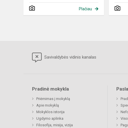
Plačiau
Savivaldybės vidinis kanalas
Pradinė mokykla
Pasl
Priėmimas į mokyklą
Prad
Apie mokyklą
Spe
Mokyklos istorija
Nefo
Ugdymo aplinka
Viso
Filosofija, misija, vizija
Paga