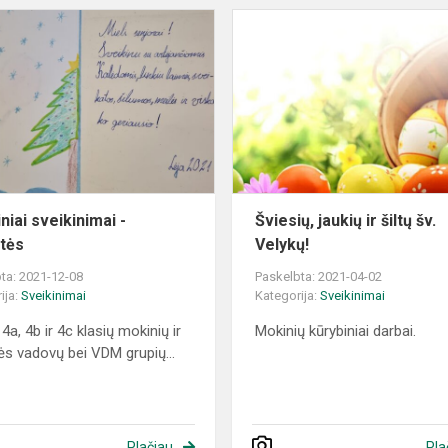
Kalėdiniai
sveikinimai
-
atvirutės
niai sveikinimai -
Šviesių, jaukių ir šiltų šv.
utės
Velykų!
ta: 2021-12-08
Paskelbta: 2021-04-02
ija:
Sveikinimai
Kategorija:
Sveikinimai
 4a, 4b ir 4c klasių mokinių ir
Mokinių kūrybiniai darbai.
sės vadovų bei VDM grupių...
Plačiau
Pla