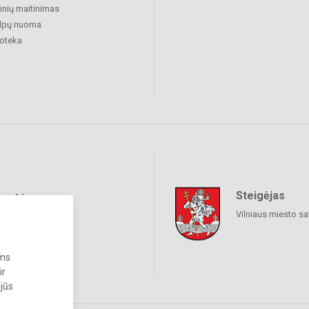
nių maitinimas
alpų nuoma
ioteka
Steigėjas
raukime
Vilniaus miesto sa
ums
ir
 jūs