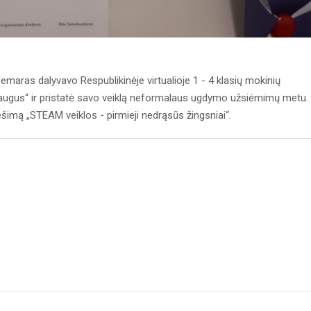
demaras dalyvavo Respublikinėje virtualioje 1 - 4 klasių mokinių
augus“ ir pristatė savo veiklą neformalaus ugdymo užsiėmimų metu.
imą „STEAM veiklos - pirmieji nedrąsūs žingsniai“.