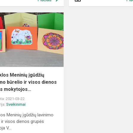
Mokyklos
Meninių
įgūdžių
lavinimo
būrelio
ir
visos
dienos
g...
los Meninių įgūdžių
imo būrelio ir visos dienos
s mokytojos...
ta: 2021-03-22
ija:
Sveikinimai
os Meninių įgūdžių lavinimo
o ir visos dienos grupės
ja V...