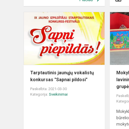
Tarptautinis
jaunųjų
vokalistų
konkursas
"Sapnai
pildosi"
Tarptautinis jaunųjų vokalistų
Mokyk
konkursas "Sapnai pildosi"
lavin
grupė
Paskelbta: 2021-03-30
Kategorija:
Sveikinimai
Paskelb
Kategor
Mokykl
būreli
mokyto