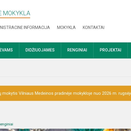
NĖ MOKYKLA
NISTRACINĖ INFORMACIJA
MOKYKLA
KONTAKTAI
TĖVAMS
DIDŽIUOJAMĖS
RENGINIAI
PROJEKTAI
 mokytis Vilniaus Medeinos pradinėje mokykloje nuo 2026 m. rugsėj
enginiai