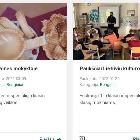
Užgavėnės
mokykloje
ėnės mokykloje
Paukščiai Lietuvių kultūro
ta: 2022-03-09
Paskelbta: 2022-02-24
ija:
Renginiai
Kategorija:
Renginiai
ės ir specialiųjų klasių
Edukacija 1-ų klasių ir special
ų veiklos.
klasių mokiniams.
Plačiau
Pla