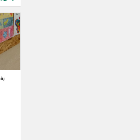
Mokyklos
mokinių
kūrybinių
darbų
paroda
,,Laiškas
Lietuvai'...
ių