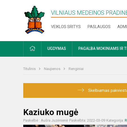
VILNIAUS MEDEINOS PRADI
VEIKLOS SRITYS
PASLAUGOS
ADMI
PRADŽIA
UGDYMAS
PAGALBA MOKINIAMS IR 
Titulinis
Naujienos
Renginiai
Skelbiamas pakviestų
Kaziuko mugė
Paskelbė : Aušra Juzėnienė
Paskelbta: 2022-03-09
Kategorija:
R