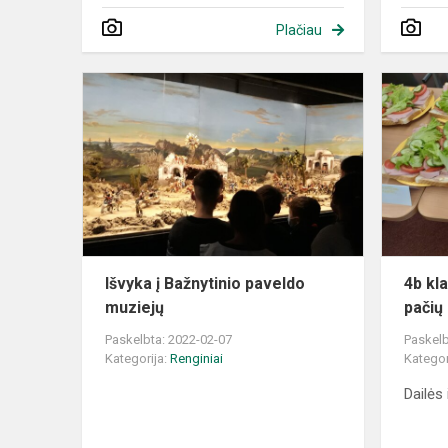
Plačiau
Išvyka
į
Bažnytinio
paveldo
muziejų
Išvyka į Bažnytinio paveldo
4b kl
muziejų
pačių
Paskelbta: 2022-02-07
Paskelb
Kategorija:
Renginiai
Kategor
Dailės