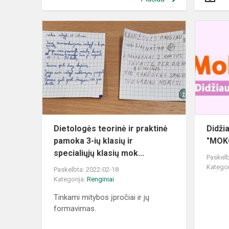
Dietologės
teorinė
ir
praktinė
pamoka
3-
ių
klasių
ir
Dietologės teorinė ir praktinė
Didži
specia...
pamoka 3-ių klasių ir
"MOK
specialiųjų klasių mok...
Paskelb
Kategor
Paskelbta: 2022-02-18
Kategorija:
Renginiai
Tinkami mitybos įpročiai ir jų
formavimas.