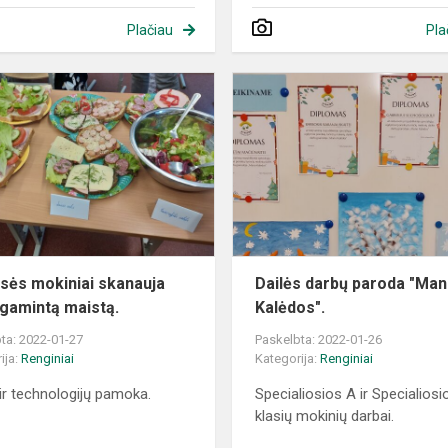
Plačiau
Pla
4b
klasės
mokiniai
skanauja
pačių
gamintą
maistą.
asės mokiniai skanauja
Dailės darbų paroda "Ma
 gamintą maistą.
Kalėdos".
ta: 2022-01-27
Paskelbta: 2022-01-26
ija:
Renginiai
Kategorija:
Renginiai
 ir technologijų pamoka.
Specialiosios A ir Specialiosi
klasių mokinių darbai.