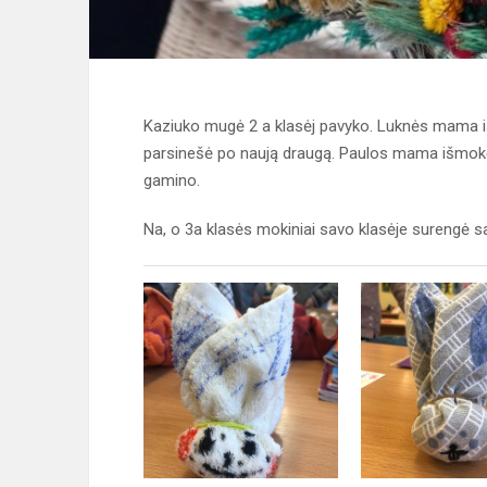
Kaziuko mugė 2 a klasėj pavyko. Luknės mama išm
parsinešė po naują draugą. Paulos mama išmokė 
gamino.
Na, o 3a klasės mokiniai savo klasėje surengė sa