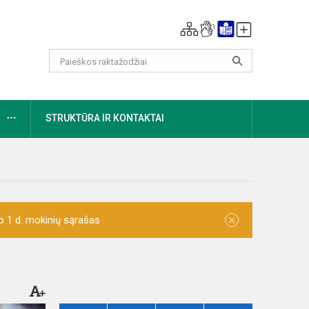
DAUGIAU
STRUKTŪRA IR KONTAKTAI
×
o 1 d. mokinių sąrašas