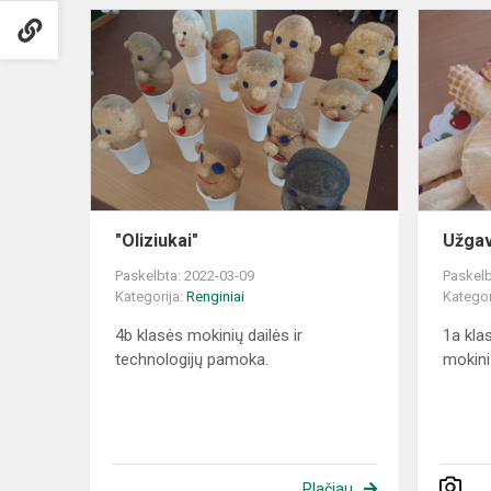
"Oliziukai"
"Oliziukai"
Užgav
Paskelbta: 2022-03-09
Paskelb
Kategorija:
Renginiai
Kategor
4b klasės mokinių dailės ir
1a klas
technologijų pamoka.
mokini
Plačiau