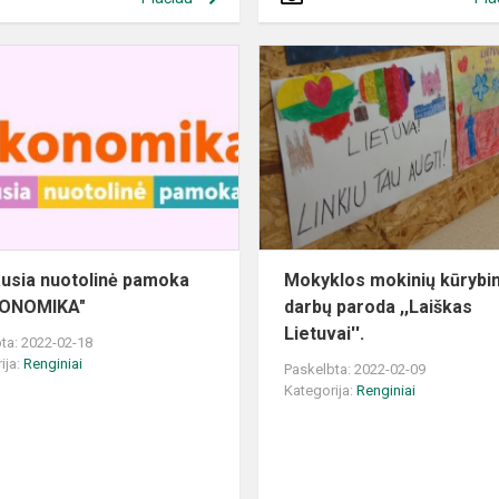
Didžiausia
nuotolinė
pamoka
"MOKONOMIKA"
ausia nuotolinė pamoka
Mokyklos mokinių kūrybin
ONOMIKA"
darbų paroda ,,Laiškas
Lietuvai''.
ta: 2022-02-18
ija:
Renginiai
Paskelbta: 2022-02-09
Kategorija:
Renginiai