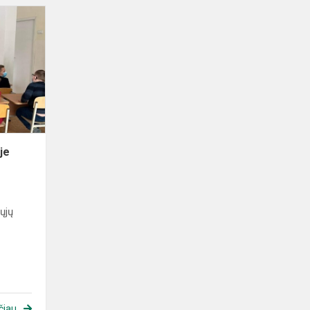
Paukščiai
Lietuvių
kultūroje
je
iųjų
čiau