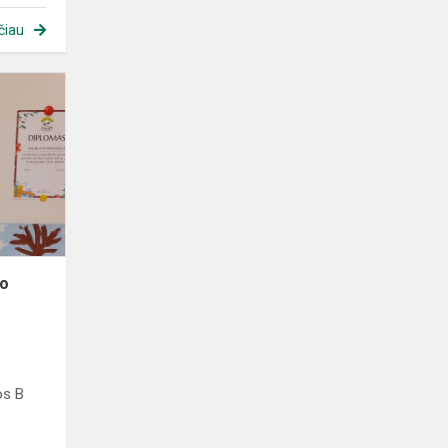
čiau
Dailės
darbų
paroda
"Mano
Kalėdos".
no
os B