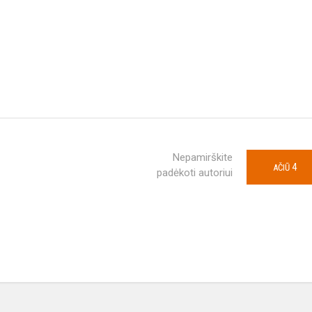
Nepamirškite
4
AČIŪ
padėkoti autoriui