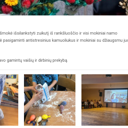
okė išsilankstyti zuikutį iš rankšluoščio ir visi mokiniai namo
pasigaminti antistresinius kamuoliukus ir mokiniai su džiaugsmu ju
vo gamintų vaišių ir dirbinių prekybą.