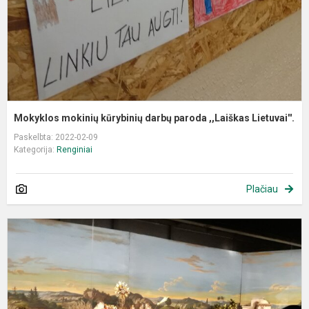
L
Mokyklos mokinių kūrybinių darbų paroda ,,Laiškas Lietuvai''.
Paskelbta: 2022-02-09
Kategorija:
Renginiai
Plačiau
I
į
B
p
m