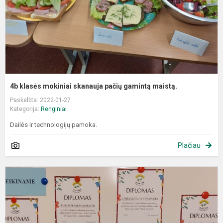
m
4b klasės mokiniai skanauja pačių gamintą maistą.
Paskelbta: 2022-01-27
Kategorija:
Renginiai
Dailės ir technologijų pamoka.
Plačiau
D
d
p
"
K