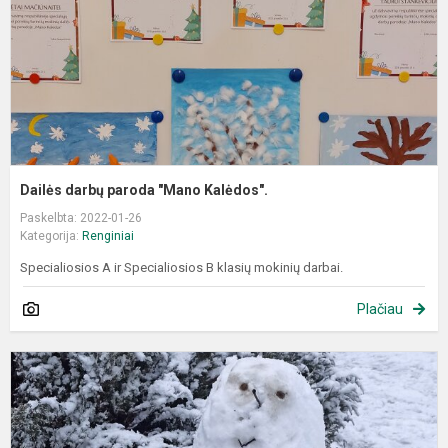
Dailės darbų paroda "Mano Kalėdos".
Paskelbta: 2022-01-26
Kategorija:
Renginiai
Specialiosios A ir Specialiosios B klasių mokinių darbai.
Plačiau
1
k
m
f