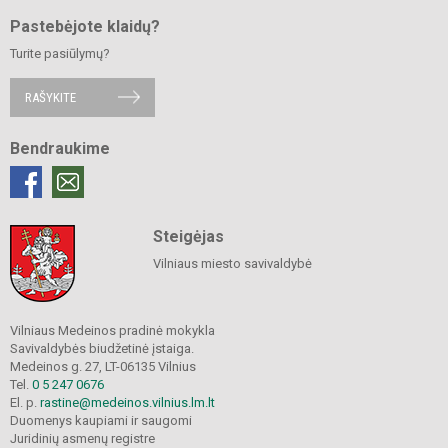
Pastebėjote klaidų?
Turite pasiūlymų?
RAŠYKITE
Bendraukime
Steigėjas
Vilniaus miesto savivaldybė
Vilniaus Medeinos pradinė mokykla
Savivaldybės biudžetinė įstaiga.
Medeinos g. 27, LT-06135 Vilnius
Tel.
0 5 247 0676
El. p.
rastine@medeinos.vilnius.lm.lt
Duomenys kaupiami ir saugomi
Juridinių asmenų registre