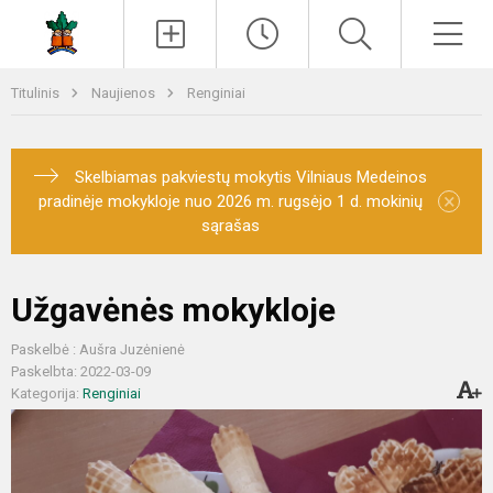
Paieška
Men
Titulinis
Naujienos
Renginiai
Skelbiamas pakviestų mokytis Vilniaus Medeinos
×
pradinėje mokykloje nuo 2026 m. rugsėjo 1 d. mokinių
sąrašas
Užgavėnės mokykloje
Paskelbė : Aušra Juzėnienė
Paskelbta: 2022-03-09
Kategorija:
Renginiai