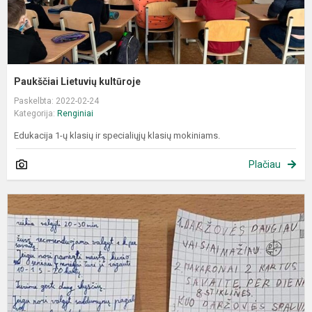
Paukščiai Lietuvių kultūroje
Paskelbta: 2022-02-24
Kategorija:
Renginiai
Edukacija 1-ų klasių ir specialiųjų klasių mokiniams.
Plačiau
D
t
ir
p
p
3
i