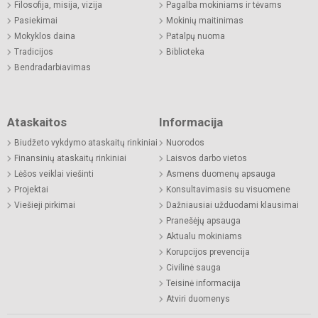
Filosofija, misija, vizija
Pagalba mokiniams ir tėvams
Pasiekimai
Mokinių maitinimas
Mokyklos daina
Patalpų nuoma
Tradicijos
Biblioteka
Bendradarbiavimas
Ataskaitos
Informacija
Biudžeto vykdymo ataskaitų rinkiniai
Nuorodos
Finansinių ataskaitų rinkiniai
Laisvos darbo vietos
Lėšos veiklai viešinti
Asmens duomenų apsauga
Projektai
Konsultavimasis su visuomene
Viešieji pirkimai
Dažniausiai užduodami klausimai
Pranešėjų apsauga
Aktualu mokiniams
Korupcijos prevencija
Civilinė sauga
Teisinė informacija
Atviri duomenys