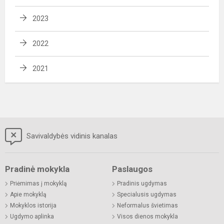
2023
2022
2021
Savivaldybės vidinis kanalas
Pradinė mokykla
Paslaugos
Priėmimas į mokyklą
Pradinis ugdymas
Apie mokyklą
Specialusis ugdymas
Mokyklos istorija
Neformalus švietimas
Ugdymo aplinka
Visos dienos mokykla