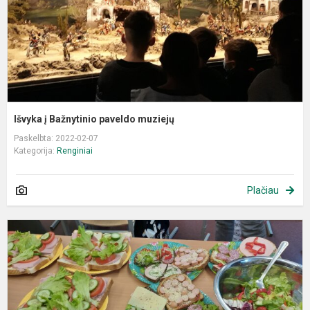
Išvyka į Bažnytinio paveldo muziejų
Paskelbta: 2022-02-07
Kategorija:
Renginiai
Plačiau
4
k
m
s
p
g