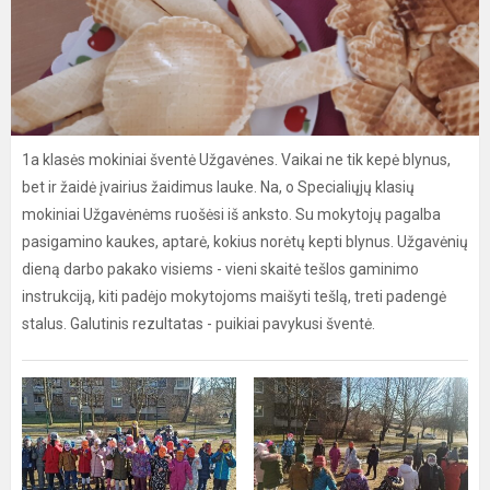
1a klasės mokiniai šventė Užgavėnes. Vaikai ne tik kepė blynus,
bet ir žaidė įvairius žaidimus lauke. Na, o Specialiųjų klasių
mokiniai Užgavėnėms ruošėsi iš anksto. Su mokytojų pagalba
pasigamino kaukes, aptarė, kokius norėtų kepti blynus. Užgavėnių
dieną darbo pakako visiems - vieni skaitė tešlos gaminimo
instrukciją, kiti padėjo mokytojoms maišyti tešlą, treti padengė
stalus. Galutinis rezultatas - puikiai pavykusi šventė.