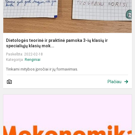
k
ir
s
Dietologės teorinė ir praktinė pamoka 3-ių klasių ir
specialiųjų klasių mok...
Paskelbta: 2022-02-18
Kategorija:
Renginiai
Tinkami mitybos įpročiai ir jų formavimas.
Plačiau
D
n
p
"