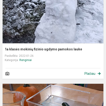
u
p
l
1a klasės mokinių fizinio ugdymo pamokos lauke
Paskelbta: 2022-01-26
Kategorija:
Renginiai
Plačiau
Į
e
S
u