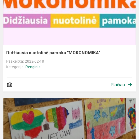
Didžiausia nuotolinė pamoka "MOKONOMIKA"
Paskelbta: 2022-02-18
Kategorija:
Renginiai
Plačiau
M
m
k
d
p
,