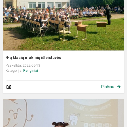
i
4-ų klasių mokinių išleistuvės
Paskelbta: 2022-06-13
Kategorija:
Renginiai
Plačiau
"
A