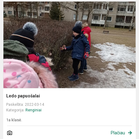
L
p
Ledo papuošalai
Paskelbta: 2022-03-14
Kategorija:
Renginiai
1a klasė.
Plačiau