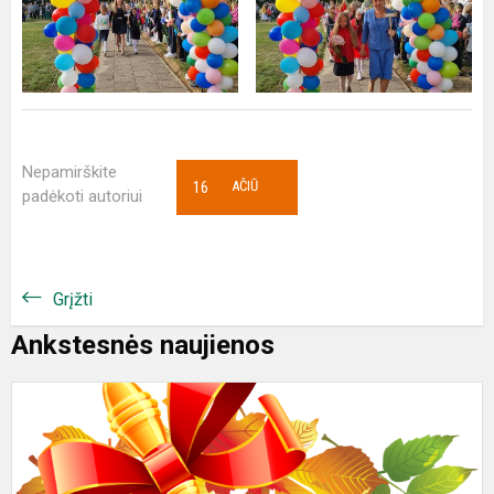
Nepamirškite
16
AČIŪ
padėkoti autoriui
Grįžti
Ankstesnės naujienos
R
1
o
š