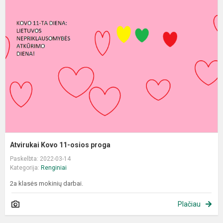
K
1
o
p
Atvirukai Kovo 11-osios proga
Paskelbta: 2022-03-14
Kategorija:
Renginiai
2a klasės mokinių darbai.
Plačiau