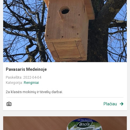
Pavasaris Medeinoje
Paskelbta: 2022-04-04
Kategorija:
Renginiai
2a klasės mokinių ir tėvelių darbai.
Plačiau
S
B