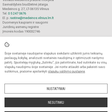
Savivaldybės biudžetinė įstaiga.
Medeinos g. 27, LT-06135 Vilnius
Tel.
0 5 247 0676
El. p.
rastine@medeinos.vilnius.lm.lt
Duomenys kaupiami ir saugomi
Juridinių asmenų registre
Įmonės kodas 190032746
Šioje svetainėje naudojame slapukus siekdami užtikrinti jums teikiamų
© 2021. Vilniaus Medeinos pradinė mokykla. Visos teisės saugomos.
Kopijuoti turinį be raštiško mokyklos sutikimo griežtai draudžiama.
paslaugų kokybę, analizuoti svetainės naudojimą ir optimizuoti naršymo
patirtį. Spustelėję mygtuką „Sutinku“, jūs patvirtinate, kad sutinkate su visų
Prieinamumo paraiška
Slapukų valdymas
slapukų naudojimu šioje svetainėje. Jei norite atšaukti arba pakeisti savo
sutikimus, prašome apsilankyti
slapukų valdymo puslapyje
.
Sumanus būdas atnaujinti
mokyklos interneto
svetainę
NUSTATYMAI
NESUTINKU