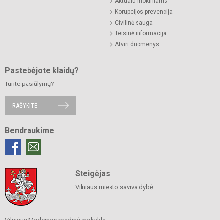
Aktualu mokiniams
Korupcijos prevencija
Civilinė sauga
Teisinė informacija
Atviri duomenys
Pastebėjote klaidų?
Turite pasiūlymų?
RAŠYKITE
Bendraukime
Steigėjas
Vilniaus miesto savivaldybė
Vilniaus Medeinos pradinė mokykla