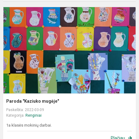
P
"
m
Paroda "Kaziuko mugėje"
Paskelbta: 2022-03-09
Kategorija:
Renginiai
1a klasės mokinių darbai.
Plačiau