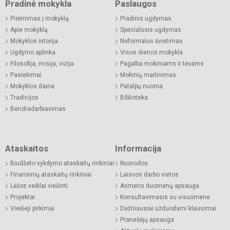
Pradinė mokykla
Paslaugos
Priėmimas į mokyklą
Pradinis ugdymas
Apie mokyklą
Specialusis ugdymas
Mokyklos istorija
Neformalus švietimas
Ugdymo aplinka
Visos dienos mokykla
Filosofija, misija, vizija
Pagalba mokiniams ir tėvams
Pasiekimai
Mokinių maitinimas
Mokyklos daina
Patalpų nuoma
Tradicijos
Biblioteka
Bendradarbiavimas
Ataskaitos
Informacija
Biudžeto vykdymo ataskaitų rinkiniai
Nuorodos
Finansinių ataskaitų rinkiniai
Laisvos darbo vietos
Lėšos veiklai viešinti
Asmens duomenų apsauga
Projektai
Konsultavimasis su visuomene
Viešieji pirkimai
Dažniausiai užduodami klausimai
Pranešėjų apsauga