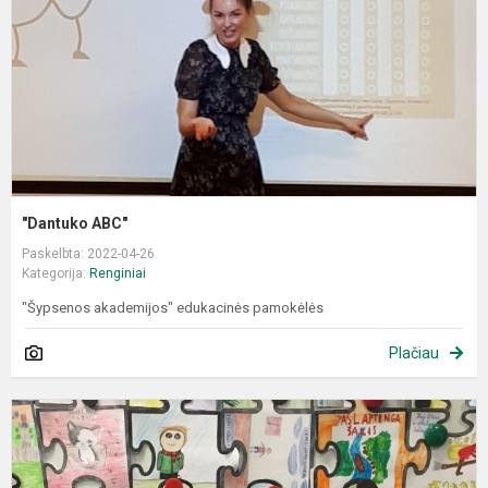
"Dantuko ABC"
Paskelbta: 2022-04-26
Kategorija:
Renginiai
"Šypsenos akademijos" edukacinės pamokėlės
Plačiau
P
k
d