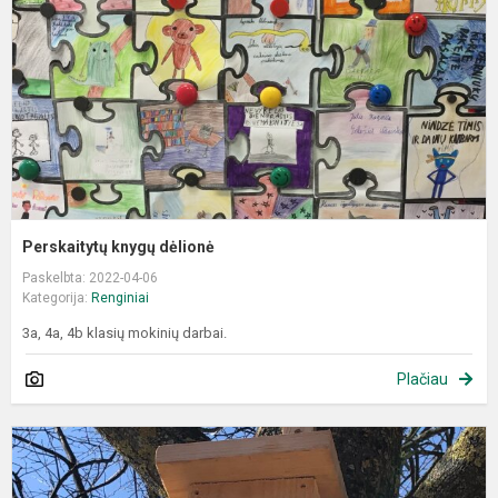
Perskaitytų knygų dėlionė
Paskelbta: 2022-04-06
Kategorija:
Renginiai
3a, 4a, 4b klasių mokinių darbai.
Plačiau
P
M