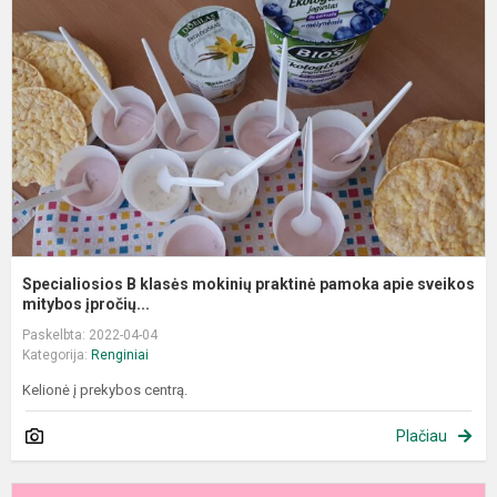
k
m
p
p
a
s
Specialiosios B klasės mokinių praktinė pamoka apie sveikos
mitybos įpročių...
Paskelbta: 2022-04-04
Kategorija:
Renginiai
Kelionė į prekybos centrą.
Plačiau
A