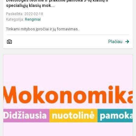
Dietologės teorinė ir praktinė pamoka 3-ių klasių ir
specialiųjų klasių mok...
Paskelbta: 2022-02-18
Kategorija:
Renginiai
Tinkami mitybos įpročiai ir jų formavimas.
Plačiau
D
n
p
"