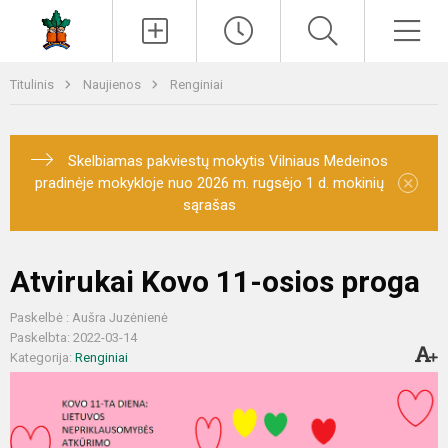
Paieška
Men
Titulinis
Naujienos
Renginiai
Skelbiamas pakviestų mokytis Vilniaus Medeinos
×
pradinėje mokykloje nuo 2026 m. rugsėjo 1 d. mokinių
sąrašas
Atvirukai Kovo 11-osios proga
Paskelbė : Aušra Juzėnienė
Paskelbta: 2022-03-14
Kategorija:
Renginiai