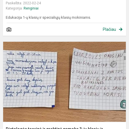
Paskelbta: 2022-02-24
Kategorija:
Renginiai
Edukacija 1-ų klasių ir specialiųjų klasių mokiniams.
Plačiau
D
t
ir
p
p
3
i
k
ir
s