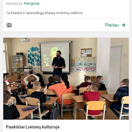
Kategorija:
Renginiai
1a klasės ir specialiųjų klasių mokinių veiklos.
Plačiau
P
L
k
Paukščiai Lietuvių kultūroje