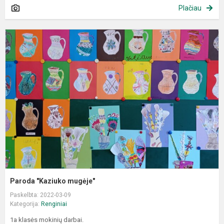
Plačiau
P
"
m
Paroda "Kaziuko mugėje"
Paskelbta: 2022-03-09
Kategorija:
Renginiai
1a klasės mokinių darbai.