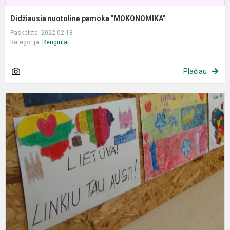
Didžiausia nuotolinė pamoka "MOKONOMIKA"
Paskelbta: 2022-02-18
Kategorija:
Renginiai
Plačiau
M
m
k
d
p
,
L