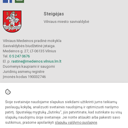
Steigėjas
Vilniaus miesto savivaldybė
Vilniaus Medeinos pradinė mokykla
Savivaldybės biudžetinė įstaiga.
Medeinos g. 27, LT-06135 Vilnius
Tel.
0 5 247 0676
El. p.
rastine@medeinos.vilnius.lm.lt
Duomenys kaupiami ir saugomi
Juridinių asmenų registre
Įmonės kodas 190032746
Šioje svetainėje naudojame slapukus siekdami užtikrinti jums teikiamų
© 2021. Vilniaus Medeinos pradinė mokykla. Visos teisės saugomos.
Kopijuoti turinį be raštiško mokyklos sutikimo griežtai draudžiama.
paslaugų kokybę, analizuoti svetainės naudojimą ir optimizuoti naršymo
patirtį. Spustelėję mygtuką „Sutinku“, jūs patvirtinate, kad sutinkate su visų
Prieinamumo paraiška
Slapukų valdymas
slapukų naudojimu šioje svetainėje. Jei norite atšaukti arba pakeisti savo
sutikimus, prašome apsilankyti
slapukų valdymo puslapyje
.
Sumanus būdas atnaujinti