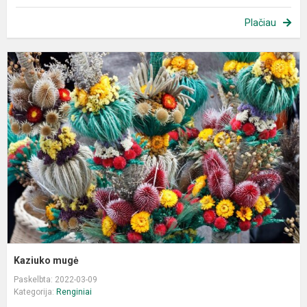
Plačiau
K
m
Kaziuko mugė
Paskelbta: 2022-03-09
Kategorija:
Renginiai