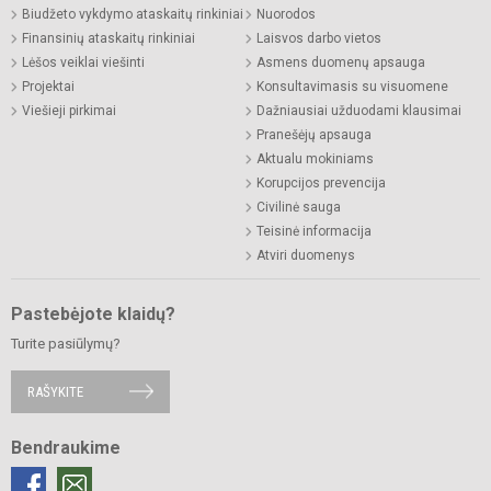
Biudžeto vykdymo ataskaitų rinkiniai
Nuorodos
Finansinių ataskaitų rinkiniai
Laisvos darbo vietos
Lėšos veiklai viešinti
Asmens duomenų apsauga
Projektai
Konsultavimasis su visuomene
Viešieji pirkimai
Dažniausiai užduodami klausimai
Pranešėjų apsauga
Aktualu mokiniams
Korupcijos prevencija
Civilinė sauga
Teisinė informacija
Atviri duomenys
Pastebėjote klaidų?
Turite pasiūlymų?
RAŠYKITE
Bendraukime