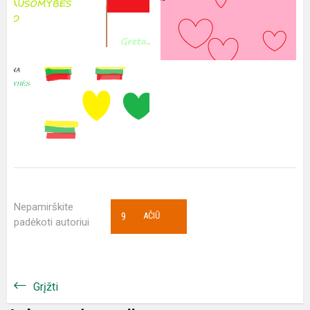
Nepamirškite
9
AČIŪ
padėkoti autoriui
Grįžti