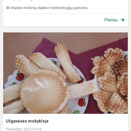
4b klasės mokinių dailės ir technologijų pamoka.
Plačiau
U
m
Užgavėnės mokykloje
Paskelbta: 2022-03-09