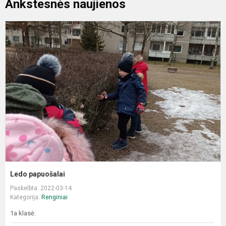
Ankstesnės naujienos
L
p
Ledo papuošalai
Paskelbta: 2022-03-14
Kategorija:
Renginiai
1a klasė.