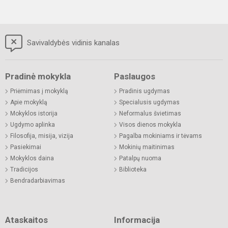
Savivaldybės vidinis kanalas
Pradinė mokykla
Paslaugos
Priėmimas į mokyklą
Pradinis ugdymas
Apie mokyklą
Specialusis ugdymas
Mokyklos istorija
Neformalus švietimas
Ugdymo aplinka
Visos dienos mokykla
Filosofija, misija, vizija
Pagalba mokiniams ir tėvams
Pasiekimai
Mokinių maitinimas
Mokyklos daina
Patalpų nuoma
Tradicijos
Biblioteka
Bendradarbiavimas
Ataskaitos
Informacija