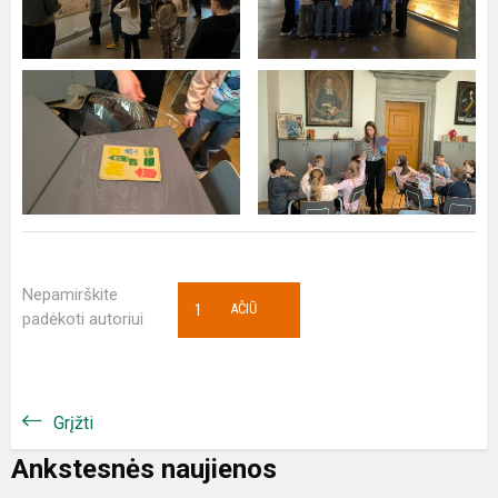
Nepamirškite
1
AČIŪ
padėkoti autoriui
Grįžti
Ankstesnės naujienos