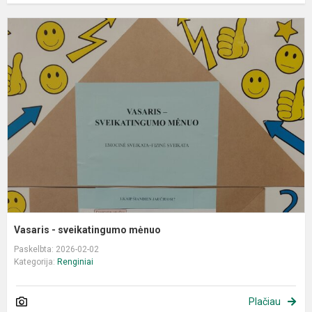
V
-
s
m
Vasaris - sveikatingumo mėnuo
Paskelbta: 2026-02-02
Kategorija:
Renginiai
Plačiau