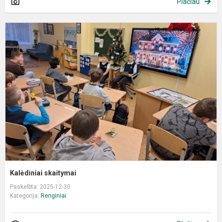
Plačiau
K
s
Kalėdiniai skaitymai
Paskelbta: 2025-12-30
Kategorija:
Renginiai