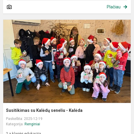
Plačiau
S
s
K
s
-
K
Susitikimas su Kalėdų seneliu - Kalėda
Paskelbta: 2025-12-19
Kategorija:
Renginiai
2 a klasės edukacija.