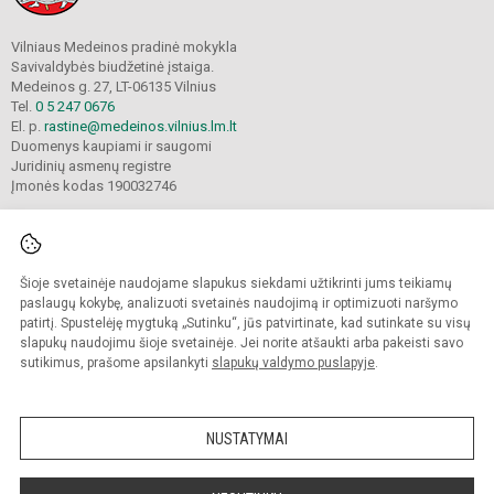
Vilniaus Medeinos pradinė mokykla
Savivaldybės biudžetinė įstaiga.
Medeinos g. 27, LT-06135 Vilnius
Tel.
0 5 247 0676
El. p.
rastine@medeinos.vilnius.lm.lt
Duomenys kaupiami ir saugomi
Juridinių asmenų registre
Įmonės kodas 190032746
Šioje svetainėje naudojame slapukus siekdami užtikrinti jums teikiamų
© 2021. Vilniaus Medeinos pradinė mokykla. Visos teisės saugomos.
Kopijuoti turinį be raštiško mokyklos sutikimo griežtai draudžiama.
paslaugų kokybę, analizuoti svetainės naudojimą ir optimizuoti naršymo
patirtį. Spustelėję mygtuką „Sutinku“, jūs patvirtinate, kad sutinkate su visų
Prieinamumo paraiška
Slapukų valdymas
slapukų naudojimu šioje svetainėje. Jei norite atšaukti arba pakeisti savo
sutikimus, prašome apsilankyti
slapukų valdymo puslapyje
.
Sumanus būdas atnaujinti
mokyklos interneto
svetainę
NUSTATYMAI