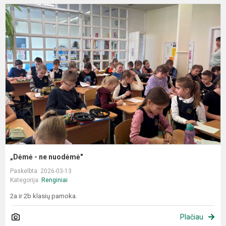
„
-
n
n
„Dėmė - ne nuodėmė"
Paskelbta: 2026-03-13
Kategorija:
Renginiai
2a ir 2b klasių pamoka.
Plačiau