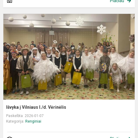
Plačiau
I
į
V
l
Išvyka į Vilniaus l./d. Vėrinėlis
Paskelbta: 2026-01-07
Kategorija:
Renginiai