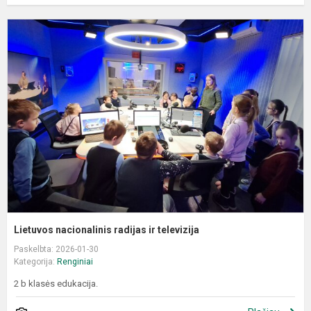
L
n
r
ir
t
Lietuvos nacionalinis radijas ir televizija
Paskelbta: 2026-01-30
Kategorija:
Renginiai
2 b klasės edukacija.