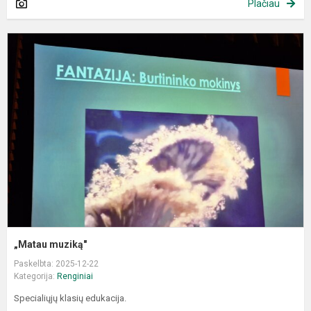
Plačiau
„
m
„Matau muziką"
Paskelbta: 2025-12-22
Kategorija:
Renginiai
Specialiųjų klasių edukacija.