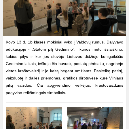
Kovo 13 d. 1b klasės mokiniai vyko į Valdovų rūmus. Dalyvavo
edukacijoje - „Statom pilį Gedimino", kurios metu išsiaiškino,
kokios pilys ir kur jos stovėjo Lietuvos didžiojo kunigaikščio
Gedimino laikais, ieškojo čia buvusių pastatų pėdsakų, nagrinėjo
vietos kraštovaizdį ir jo kaitą bėgant amžiams. Pasitelkę patirtį,
vaizduotę ir dailės priemones, grafikos dirbtuvėse kūrė Vilniaus
pilių vaizdus. Čia apgyvendino veikėjus, kraštovaizdžius
.
pagyvino reikšmingais simboliais