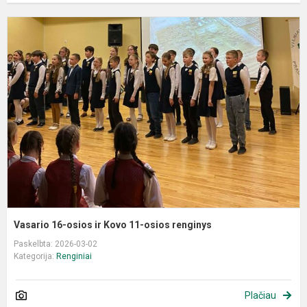
V
1
o
ir
K
1
o
r
Vasario 16-osios ir Kovo 11-osios renginys
Paskelbta: 2026-03-02
Kategorija:
Renginiai
Plačiau