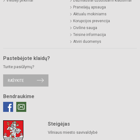
Viešieji pirkimai
Dažniausiai užduodami klausimai
Pranešėjų apsauga
Aktualu mokiniams
Korupcijos prevencija
Civilinė sauga
Teisinė informacija
Atviri duomenys
Pastebėjote klaidų?
Turite pasiūlymų?
RAŠYKITE
Bendraukime
Steigėjas
Vilniaus miesto savivaldybė