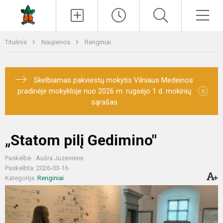
Paieška
Men
Titulinis
Naujienos
Renginiai
Skelbiamas pakviestų mokytis Vilniaus Medeinos
×
pradinėje mokykloje nuo 2026 m. rugsėjo 1 d. mokinių
sąrašas
„Statom pilį Gedimino"
Paskelbė : Aušra Juzėnienė
Paskelbta: 2026-03-16
Kategorija:
Renginiai