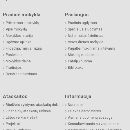
Pradinė mokykla
Paslaugos
Priėmimas į mokyklą
Pradinis ugdymas
Apie mokyklą
Specialusis ugdymas
Mokyklos istorija
Neformalus švietimas
Ugdymo aplinka
Visos dienos mokykla
Filosofija, misija, vizija
Pagalba mokiniams ir tėvams
Pasiekimai
Mokinių maitinimas
Mokyklos daina
Patalpų nuoma
Tradicijos
Biblioteka
Bendradarbiavimas
Ataskaitos
Informacija
Biudžeto vykdymo ataskaitų rinkiniai
Nuorodos
Finansinių ataskaitų rinkiniai
Laisvos darbo vietos
Lėšos veiklai viešinti
Asmens duomenų apsauga
Projektai
Konsultavimasis su visuomene