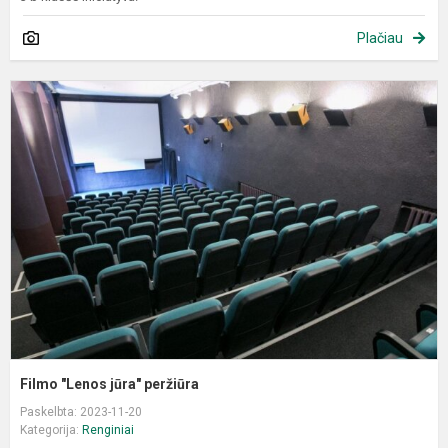
Plačiau
F
"
j
p
Filmo "Lenos jūra" peržiūra
Paskelbta: 2023-11-20
Kategorija:
Renginiai