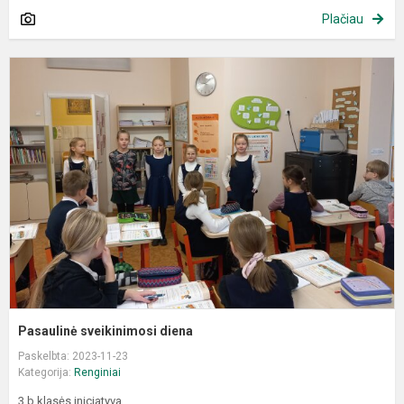
Plačiau
P
s
d
Pasaulinė sveikinimosi diena
Paskelbta: 2023-11-23
Kategorija:
Renginiai
3 b klasės iniciatyva.