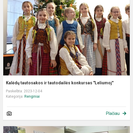
t
ir
t
k
"
Kalėdų tautosakos ir tautodailės konkursas "Leliumoj"
Paskelbta: 2023-12-04
Kategorija:
Renginiai
Plačiau
L