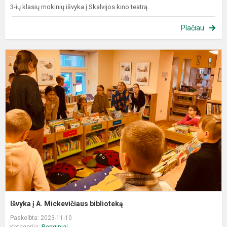
3-ių klasių mokinių išvyka į Skalvijos kino teatrą.
Plačiau
I
į
A
M
b
Išvyka į A. Mickevičiaus biblioteką
Paskelbta: 2023-11-10
Kategorija:
Renginiai