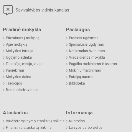
Savivaldybės vidinis kanalas
Pradinė mokykla
Paslaugos
Priėmimas į mokyklą
Pradinis ugdymas
Apie mokyklą
Specialusis ugdymas
Mokyklos istorija
Neformalus švietimas
Ugdymo aplinka
Visos dienos mokykla
Filosofija, misija, vizija
Pagalba mokiniams ir tėvams
Pasiekimai
Mokinių maitinimas
Mokyklos daina
Patalpų nuoma
Tradicijos
Biblioteka
Bendradarbiavimas
Ataskaitos
Informacija
Biudžeto vykdymo ataskaitų rinkiniai
Nuorodos
Finansinių ataskaitų rinkiniai
Laisvos darbo vietos