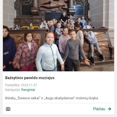
B
p
m
Bažnytinio paveldo muziejus
Paskelbta: 2023-11-27
Kategorija:
Renginiai
Būrelių ,,Šviesos vaikai" ir ,,Augu skaitydamas" mokinių išvyka.
Plačiau