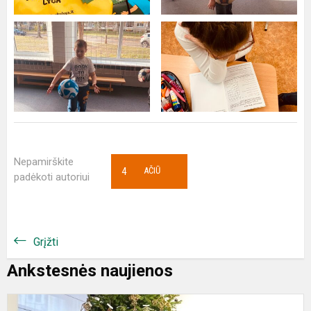
Nepamirškite
4
AČIŪ
padėkoti autoriui
Grįžti
Ankstesnės naujienos
K