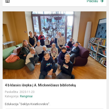
Plačiau
4
b
k
i
į
A
M
b
4 b klasės išvyka į A. Mickevičiaus biblioteką
Paskelbta: 2023-11-23
Kategorija:
Renginiai
Edukacija "Seklys Kviatkovskis".