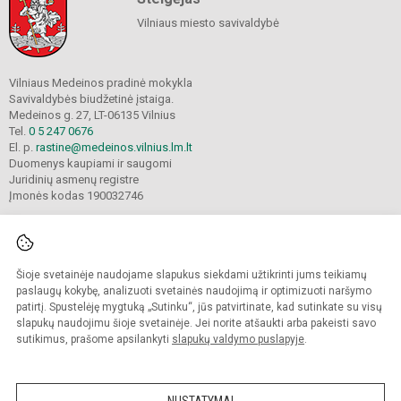
Vilniaus miesto savivaldybė
Vilniaus Medeinos pradinė mokykla
Savivaldybės biudžetinė įstaiga.
Medeinos g. 27, LT-06135 Vilnius
Tel.
0 5 247 0676
El. p.
rastine@medeinos.vilnius.lm.lt
Duomenys kaupiami ir saugomi
Juridinių asmenų registre
Įmonės kodas 190032746
Šioje svetainėje naudojame slapukus siekdami užtikrinti jums teikiamų
© 2021. Vilniaus Medeinos pradinė mokykla. Visos teisės saugomos.
Kopijuoti turinį be raštiško mokyklos sutikimo griežtai draudžiama.
paslaugų kokybę, analizuoti svetainės naudojimą ir optimizuoti naršymo
patirtį. Spustelėję mygtuką „Sutinku“, jūs patvirtinate, kad sutinkate su visų
Prieinamumo paraiška
Slapukų valdymas
slapukų naudojimu šioje svetainėje. Jei norite atšaukti arba pakeisti savo
sutikimus, prašome apsilankyti
slapukų valdymo puslapyje
.
Sumanus būdas atnaujinti
mokyklos interneto
svetainę
NUSTATYMAI