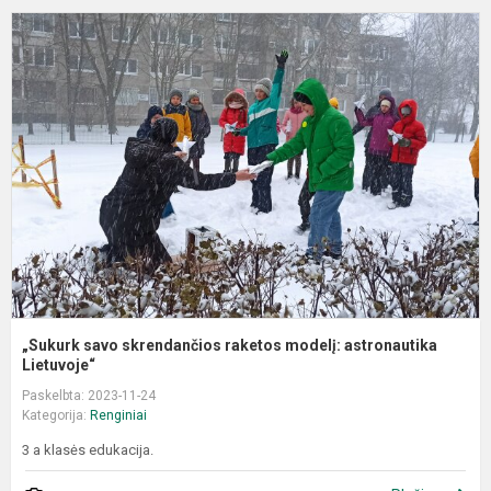
„
s
s
r
m
a
Li
„Sukurk savo skrendančios raketos modelį: astronautika
Lietuvoje“
Paskelbta: 2023-11-24
Kategorija:
Renginiai
3 a klasės edukacija.