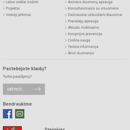
Lėšos veiklai viešinti
Asmens duomenų apsauga
Projektai
Konsultavimasis su visuomene
Viešieji pirkimai
Dažniausiai užduodami klausimai
Pranešėjų apsauga
Aktualu mokiniams
Korupcijos prevencija
Civilinė sauga
Teisinė informacija
Atviri duomenys
Pastebėjote klaidų?
Turite pasiūlymų?
RAŠYKITE
Bendraukime
Steigėjas