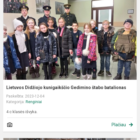
D
k
G
š
b
Lietuvos Didžiojo kunigaikščio Gedimino štabo batalionas
Paskelbta: 2023-12-04
Kategorija:
Renginiai
4 c klasės išvyka.
Plačiau