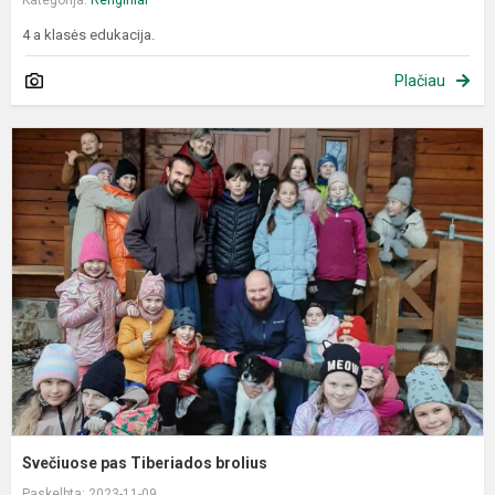
4 a klasės edukacija.
Plačiau
S
p
T
b
Svečiuose pas Tiberiados brolius
Paskelbta: 2023-11-09