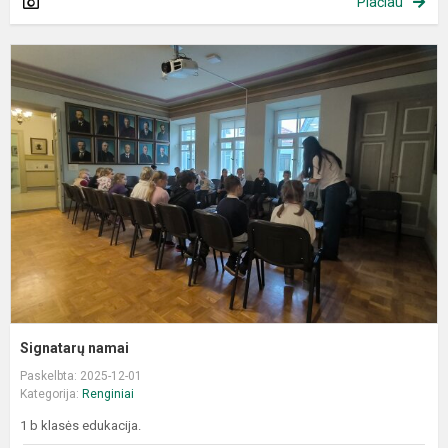
Plačiau
S
n
Signatarų namai
Paskelbta: 2025-12-01
Kategorija:
Renginiai
1 b klasės edukacija.