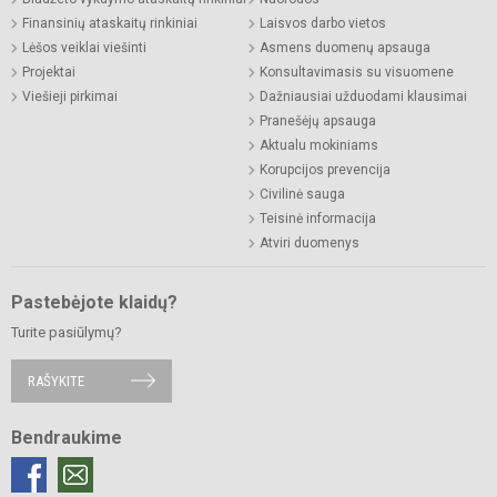
Finansinių ataskaitų rinkiniai
Laisvos darbo vietos
Lėšos veiklai viešinti
Asmens duomenų apsauga
Projektai
Konsultavimasis su visuomene
Viešieji pirkimai
Dažniausiai užduodami klausimai
Pranešėjų apsauga
Aktualu mokiniams
Korupcijos prevencija
Civilinė sauga
Teisinė informacija
Atviri duomenys
Pastebėjote klaidų?
Turite pasiūlymų?
RAŠYKITE
Bendraukime