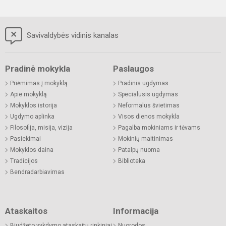
Savivaldybės vidinis kanalas
Pradinė mokykla
Paslaugos
Priėmimas į mokyklą
Pradinis ugdymas
Apie mokyklą
Specialusis ugdymas
Mokyklos istorija
Neformalus švietimas
Ugdymo aplinka
Visos dienos mokykla
Filosofija, misija, vizija
Pagalba mokiniams ir tėvams
Pasiekimai
Mokinių maitinimas
Mokyklos daina
Patalpų nuoma
Tradicijos
Biblioteka
Bendradarbiavimas
Ataskaitos
Informacija
Biudžeto vykdymo ataskaitų rinkiniai
Nuorodos