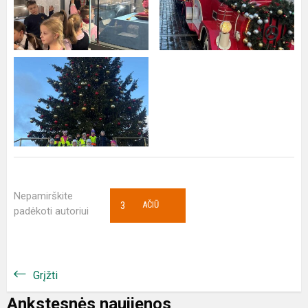
Nepamirškite
3
AČIŪ
padėkoti autoriui
Grįžti
Ankstesnės naujienos