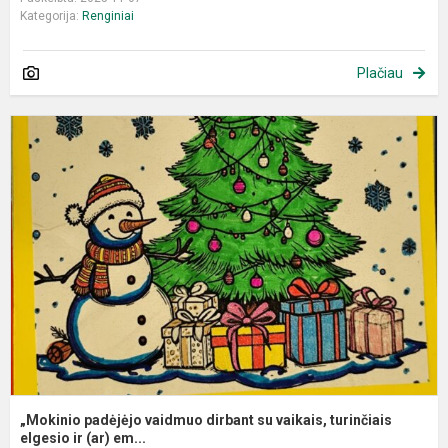
Kategorija:
Renginiai
Plačiau
„
p
v
d
s
v
t
el
„Mokinio padėjėjo vaidmuo dirbant su vaikais, turinčiais
elgesio ir (ar) em...