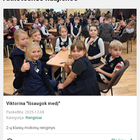
V
"
m
Viktorina "Išsaugok medį"
Paskelbta: 2025-12-08
Kategorija:
Renginiai
2-ų klasių mokinių renginys.