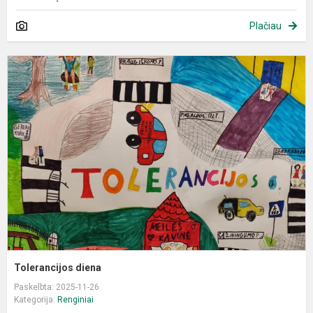
Plačiau
T
d
Tolerancijos diena
Paskelbta: 2025-11-26
Kategorija:
Renginiai