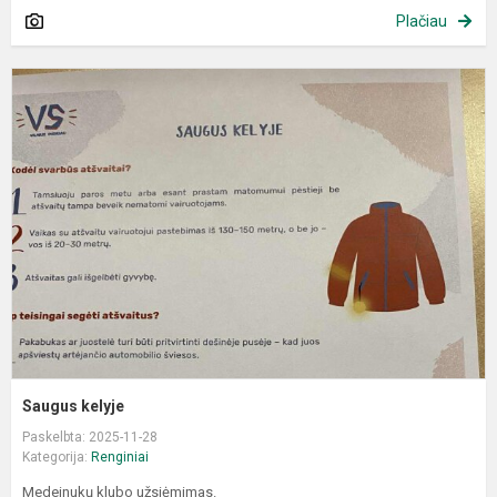
Plačiau
S
k
Saugus kelyje
Paskelbta: 2025-11-28
Kategorija:
Renginiai
Medeinukų klubo užsiėmimas.