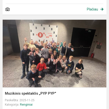
Plačiau
M
s
„
P
Muzikinis spektaklis „PYP PYP"
Paskelbta: 2025-11-25
Kategorija:
Renginiai