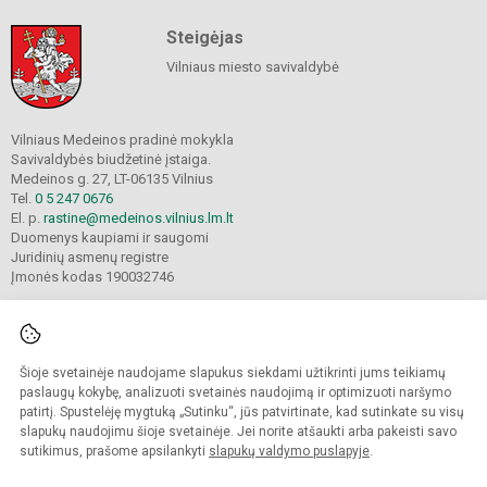
Steigėjas
Vilniaus miesto savivaldybė
Vilniaus Medeinos pradinė mokykla
Savivaldybės biudžetinė įstaiga.
Medeinos g. 27, LT-06135 Vilnius
Tel.
0 5 247 0676
El. p.
rastine@medeinos.vilnius.lm.lt
Duomenys kaupiami ir saugomi
Juridinių asmenų registre
Įmonės kodas 190032746
Šioje svetainėje naudojame slapukus siekdami užtikrinti jums teikiamų
© 2021. Vilniaus Medeinos pradinė mokykla. Visos teisės saugomos.
Kopijuoti turinį be raštiško mokyklos sutikimo griežtai draudžiama.
paslaugų kokybę, analizuoti svetainės naudojimą ir optimizuoti naršymo
patirtį. Spustelėję mygtuką „Sutinku“, jūs patvirtinate, kad sutinkate su visų
Prieinamumo paraiška
Slapukų valdymas
slapukų naudojimu šioje svetainėje. Jei norite atšaukti arba pakeisti savo
sutikimus, prašome apsilankyti
slapukų valdymo puslapyje
.
Sumanus būdas atnaujinti
mokyklos interneto