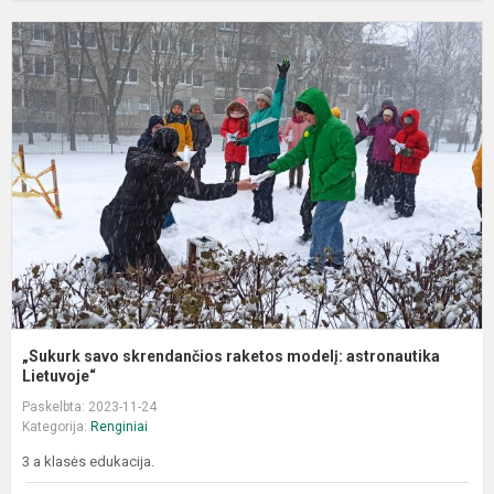
„
s
s
r
m
a
Li
„Sukurk savo skrendančios raketos modelį: astronautika
Lietuvoje“
Paskelbta: 2023-11-24
Kategorija:
Renginiai
3 a klasės edukacija.