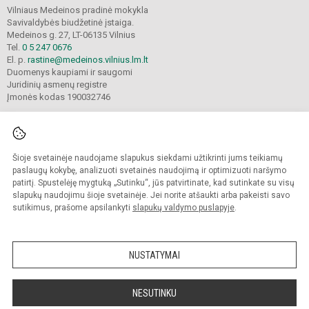
Vilniaus Medeinos pradinė mokykla
Savivaldybės biudžetinė įstaiga.
Medeinos g. 27, LT-06135 Vilnius
Tel.
0 5 247 0676
El. p.
rastine@medeinos.vilnius.lm.lt
Duomenys kaupiami ir saugomi
Juridinių asmenų registre
Įmonės kodas 190032746
Šioje svetainėje naudojame slapukus siekdami užtikrinti jums teikiamų
© 2021. Vilniaus Medeinos pradinė mokykla. Visos teisės saugomos.
Kopijuoti turinį be raštiško mokyklos sutikimo griežtai draudžiama.
paslaugų kokybę, analizuoti svetainės naudojimą ir optimizuoti naršymo
patirtį. Spustelėję mygtuką „Sutinku“, jūs patvirtinate, kad sutinkate su visų
Prieinamumo paraiška
Slapukų valdymas
slapukų naudojimu šioje svetainėje. Jei norite atšaukti arba pakeisti savo
sutikimus, prašome apsilankyti
slapukų valdymo puslapyje
.
Sumanus būdas atnaujinti
mokyklos interneto
svetainę
NUSTATYMAI
NESUTINKU