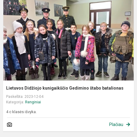
D
k
G
š
b
Lietuvos Didžiojo kunigaikščio Gedimino štabo batalionas
Paskelbta: 2023-12-04
Kategorija:
Renginiai
4 c klasės išvyka.
Plačiau