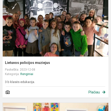
m
Lietuvos policijos muziejus
Paskelbta: 2023-12-08
Kategorija:
Renginiai
3 b klasės edukacija.
Plačiau
P