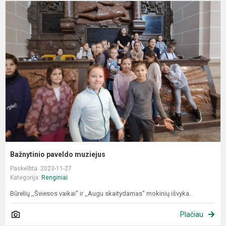
B
p
m
Bažnytinio paveldo muziejus
Paskelbta: 2023-11-27
Kategorija:
Renginiai
Būrelių ,,Šviesos vaikai" ir ,,Augu skaitydamas" mokinių išvyka.
Plačiau