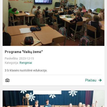
Programa "Vaikų žemė"
Paskelbta: 2023-12-15
Kategorija:
Renginiai
3 b klasės nuotolinė edukacija.
Plačiau
A
r
V