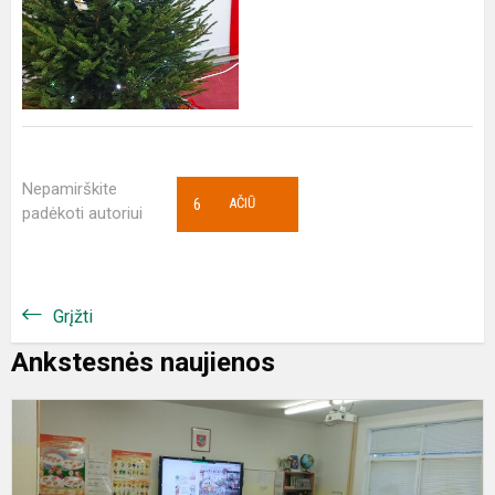
Nepamirškite
6
AČIŪ
padėkoti autoriui
Grįžti
Ankstesnės naujienos
P
ž