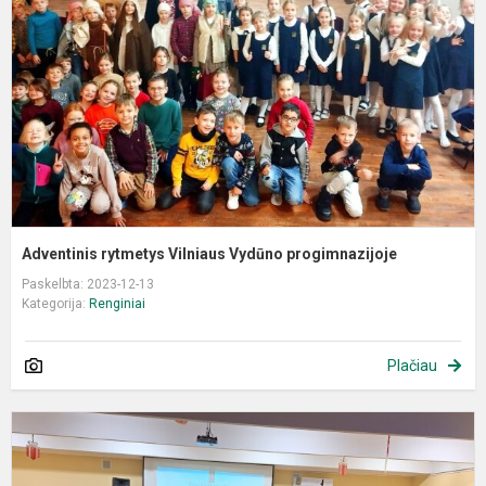
V
p
Adventinis rytmetys Vilniaus Vydūno progimnazijoje
Paskelbta: 2023-12-13
Kategorija:
Renginiai
Plačiau
"
k
g