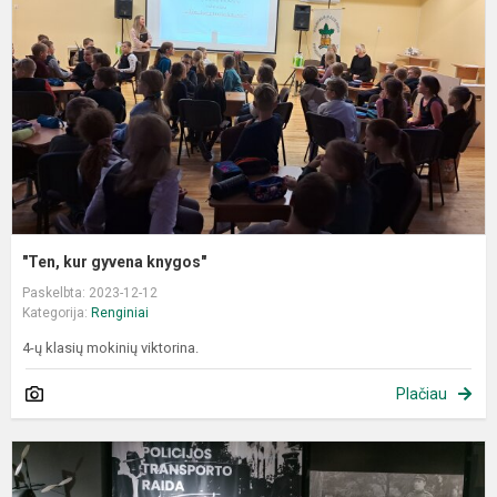
k
"Ten, kur gyvena knygos"
Paskelbta: 2023-12-12
Kategorija:
Renginiai
4-ų klasių mokinių viktorina.
Plačiau
L
p