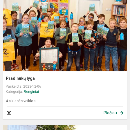
l
Pradinukų lyga
Paskelbta: 2023-12-06
Kategorija:
Renginiai
4 a klasės veiklos.
Plačiau
K