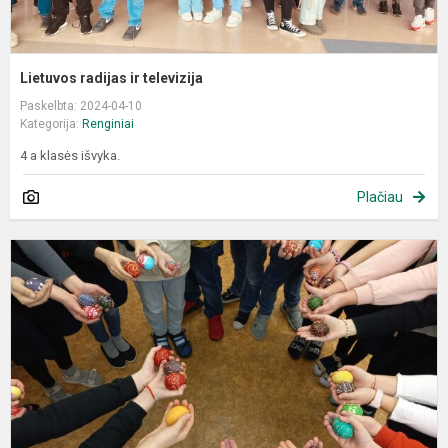
Lietuvos radijas ir televizija
Paskelbta: 2024-04-10
Kategorija:
Renginiai
4 a klasės išvyka.
Plačiau
K
m