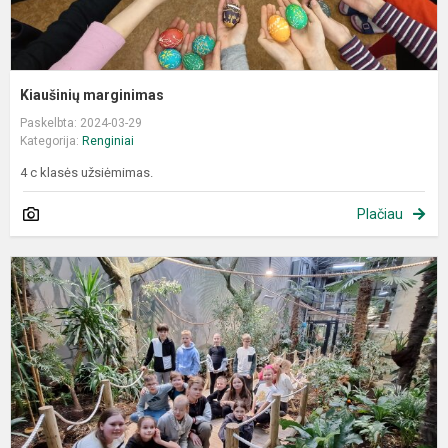
Kiaušinių marginimas
Paskelbta: 2024-03-29
Kategorija:
Renginiai
4 c klasės užsiėmimas.
Plačiau
T.
I
z
m
ir
L
z
s