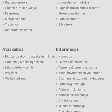
Ugdymo aplinka
Visos dienos mokykla
Filosofija, misija, vizija
Pagalba mokiniams ir tėvams
Pasiekimai
Mokinių maitinimas
Mokyklos daina
Patalpų nuoma
Tradicijos
Biblioteka
Bendradarbiavimas
Ataskaitos
Informacija
Biudžeto vykdymo ataskaitų rinkiniai
Nuorodos
Finansinių ataskaitų rinkiniai
Laisvos darbo vietos
Lėšos veiklai viešinti
Asmens duomenų apsauga
Projektai
Konsultavimasis su visuomene
Viešieji pirkimai
Dažniausiai užduodami klausimai
Pranešėjų apsauga
Aktualu mokiniams
Korupcijos prevencija
Civilinė sauga
Teisinė informacija
Atviri duomenys