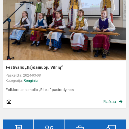
Festivalis „(Iš)dainuoju Vilnių“
Paskelbta: 2024-03-08
Kategorija:
Renginiai
Folkloro ansamblio „Bitela“ pasirodymas.
Plačiau