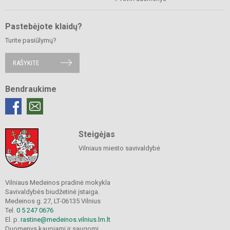
Pastebėjote klaidų?
Turite pasiūlymų?
RAŠYKITE
Bendraukime
Steigėjas
Vilniaus miesto savivaldybė
Vilniaus Medeinos pradinė mokykla
Savivaldybės biudžetinė įstaiga.
Medeinos g. 27, LT-06135 Vilnius
Tel.
0 5 247 0676
El. p.
rastine@medeinos.vilnius.lm.lt
Duomenys kaupiami ir saugomi