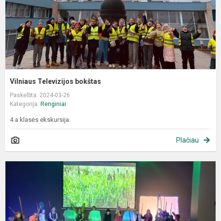
Vilniaus Televizijos bokštas
Paskelbta: 2024-03-26
Kategorija:
Renginiai
4 a klasės ekskursija.
Plačiau
S
"
v