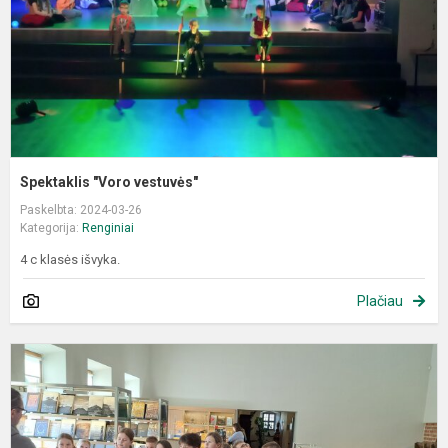
Spektaklis "Voro vestuvės"
Paskelbta: 2024-03-26
Kategorija:
Renginiai
4 c klasės išvyka.
Plačiau
L
n
m