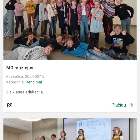
MO muziejus
Paskelbta: 2024-03-15
Kategorija:
Renginiai
3 a klasės edukacija.
Plačiau
F
„
V