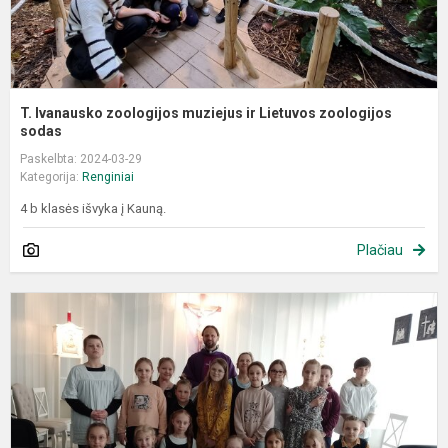
T. Ivanausko zoologijos muziejus ir Lietuvos zoologijos
sodas
Paskelbta: 2024-03-29
Kategorija:
Renginiai
4 b klasės išvyka į Kauną.
Plačiau
I
į
Š
J
m