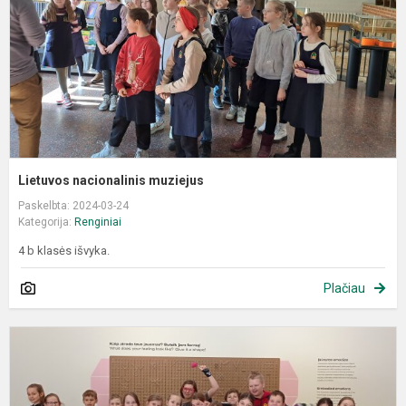
Lietuvos nacionalinis muziejus
Paskelbta: 2024-03-24
Kategorija:
Renginiai
4 b klasės išvyka.
Plačiau
m