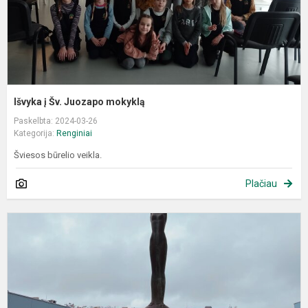
Išvyka į Šv. Juozapo mokyklą
Paskelbta: 2024-03-26
Kategorija:
Renginiai
Šviesos būrelio veikla.
Plačiau
V
T
b