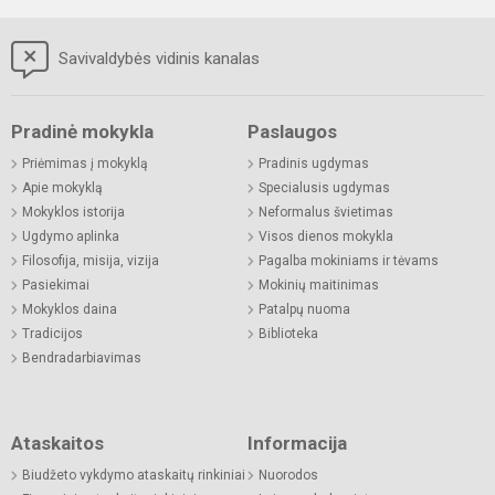
Savivaldybės vidinis kanalas
Pradinė mokykla
Paslaugos
Priėmimas į mokyklą
Pradinis ugdymas
Apie mokyklą
Specialusis ugdymas
Mokyklos istorija
Neformalus švietimas
Ugdymo aplinka
Visos dienos mokykla
Filosofija, misija, vizija
Pagalba mokiniams ir tėvams
Pasiekimai
Mokinių maitinimas
Mokyklos daina
Patalpų nuoma
Tradicijos
Biblioteka
Bendradarbiavimas
Ataskaitos
Informacija
Biudžeto vykdymo ataskaitų rinkiniai
Nuorodos