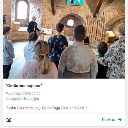
"
s
"Gedimino sapnas"
Paskelbta: 2025-12-22
Kategorija:
Aktualijos
Išvyka į Gedimino pilį. Specialiųjų klasių edukacija.
Plačiau