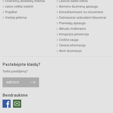
Finansinių ataskaitų rinkiniai
Laisvos darbo vietos
Lėšos veiklai viešinti
Asmens duomenų apsauga
Projektai
Konsultavimasis su visuomene
Viešieji pirkimai
Dažniausiai užduodami klausimai
Pranešėjų apsauga
Aktualu mokiniams
Korupcijos prevencija
Civilinė sauga
Teisinė informacija
Atviri duomenys
Pastebėjote klaidų?
Turite pasiūlymų?
RAŠYKITE
Bendraukime