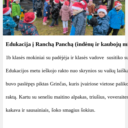
Edukacija į Ranchą Panchą (indėnų ir kaubojų mi
1b klasės mokiniai su padėjėja ir klasės vadove susitiko su
Edukacijos metu ieškojo rakto nuo skrynios su vaikų laiška
buvo paslėpęs piktas Grinčas, kuris įvairiose vietose palik
raktą. Kartu su seneliu maitino alpakas, triušius, voveraite
kakava ir sausainiais, šoko smagius šokius.