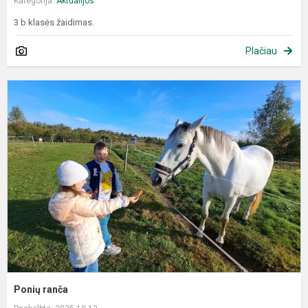
Kategorija:
Aktualijos
3 b klasės žaidimas.
Plačiau
P
r
Ponių ranča