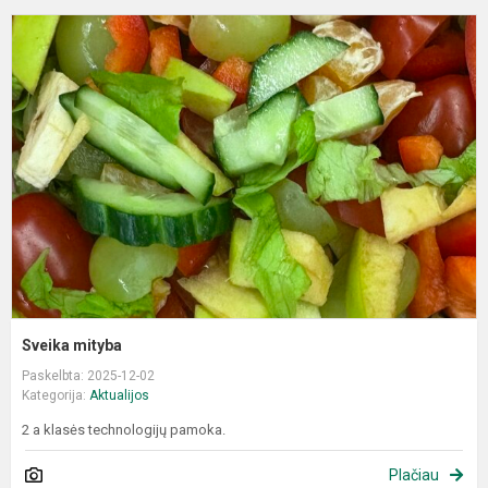
S
m
Sveika mityba
Paskelbta: 2025-12-02
Kategorija:
Aktualijos
2 a klasės technologijų pamoka.
Plačiau