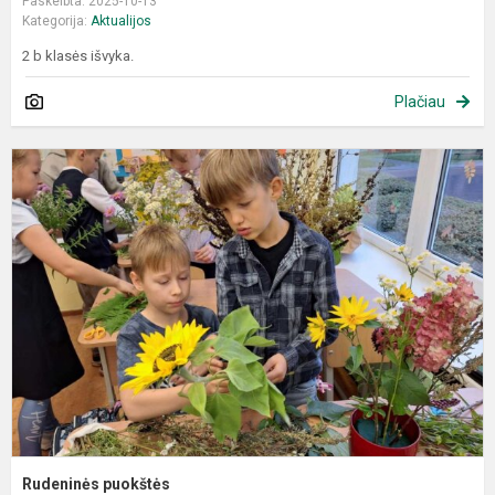
Paskelbta: 2025-10-13
Kategorija:
Aktualijos
2 b klasės išvyka.
Plačiau
R
p
Rudeninės puokštės