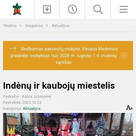
Paieška
Men
Titulinis
Naujienos
Aktualijos
Skelbiamas pakviestų mokytis Vilniaus Medeinos
×
pradinėje mokykloje nuo 2026 m. rugsėjo 1 d. mokinių
sąrašas
Indėnų ir kaubojų miestelis
Paskelbė : Aušra Juzėnienė
Paskelbta: 2025-12-23
Kategorija:
Aktualijos