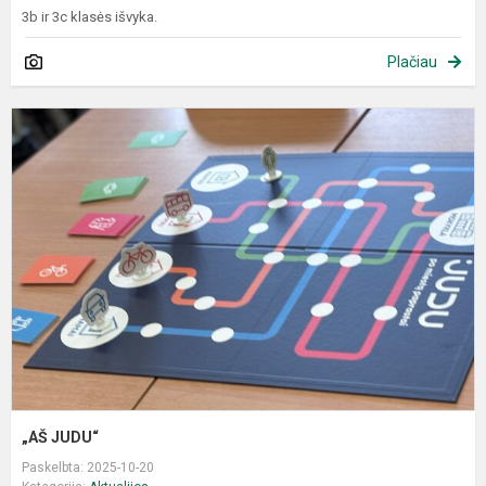
3b ir 3c klasės išvyka.
Plačiau
„
J
„AŠ JUDU“
Paskelbta: 2025-10-20