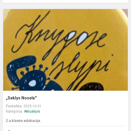
„
N
„Seklys Noselė"
Paskelbta: 2025-10-31
Kategorija:
Aktualijos
2 a klasės edukacija.