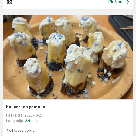
Plačiau
K
p
Kulinarijos pamoka
Paskelbta: 2025-10-27
Kategorija:
Aktualijos
4 c klasės veikla.