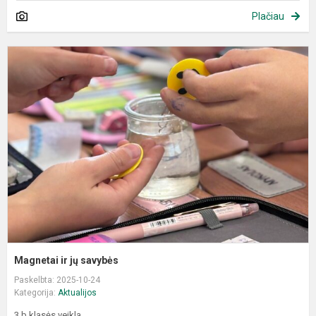
Plačiau
M
ir
j
s
Magnetai ir jų savybės
Paskelbta: 2025-10-24
Kategorija:
Aktualijos
3 b klasės veikla.