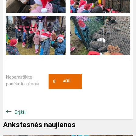
Nepamirškite
0
AČIŪ
padėkoti autoriui
Grįžti
Ankstesnės naujienos