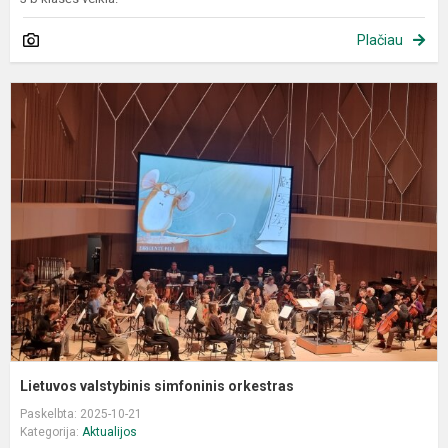
Plačiau
L
v
s
o
Lietuvos valstybinis simfoninis orkestras
Paskelbta: 2025-10-21
Kategorija:
Aktualijos