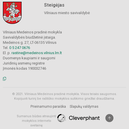
Steigėjas
Vilniaus miesto savivaldybė
Vilniaus Medeinos pradinė mokykla
Savivaldybės biudžetinė įstaiga.
Medeinos g. 27, LT-06135 Vilnius
Tel.
0 5 247 0676
El. p.
rastine@medeinos.vilnius.lm.lt
Duomenys kaupiami ir saugomi
Juridinių asmenų registre
Įmonės kodas 190032746
© 2021. Vilniaus Medeinos pradinė mokykla. Visos teisės saugomos.
Kopijuoti turinį be raštiško mokyklos sutikimo griežtai draudžiama.
Prieinamumo paraiška
Slapukų valdymas
Sumanus būdas atnaujinti
mokyklos interneto
svetainę