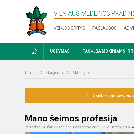
VILNIAUS MEDEINOS PRADI
VEIKLOS SRITYS
PASLAUGOS
ADMI
PRADŽIA
UGDYMAS
PAGALBA MOKINIAMS IR 
Titulinis
Naujienos
Aktualijos
Skelbiamas pakviestų
Mano šeimos profesija
Paskelbė : Aušra Juzėnienė
Paskelbta: 2022-11-21
Kategorija:
A