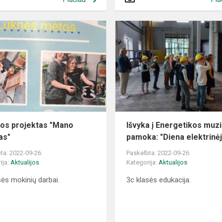
Vasaros
projektas
"Mano
augalas"
os projektas "Mano
Išvyka į Energetikos muzi
as"
pamoka: "Diena elektrinė
ta: 2022-09-26
Paskelbta: 2022-09-26
ija:
Aktualijos
Kategorija:
Aktualijos
sės mokinių darbai.
3c klasės edukacija.