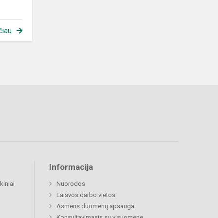
čiau
Informacija
kiniai
Nuorodos
Laisvos darbo vietos
Asmens duomenų apsauga
Konsultavimasis su visuomene