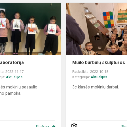
TAIP
laboratorija
laboratorija
Muilo burbulų skulptūros
ta: 2022-11-17
Paskelbta: 2022-10-18
ija:
Aktualijos
Kategorija:
Aktualijos
sės mokinių pasaulio
3c klasės mokinių darbai.
imo pamoka.
Plačiau
Pla