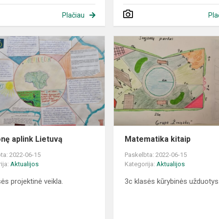
Plačiau
Pla
Į
kelionę
aplink
Lietuvą
onę aplink Lietuvą
Matematika kitaip
ta: 2022-06-15
Paskelbta: 2022-06-15
ija:
Aktualijos
Kategorija:
Aktualijos
ės projektinė veikla.
3c klasės kūrybinės užduotys