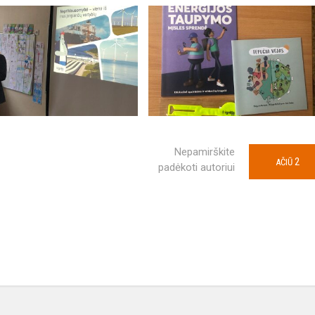
Nepamirškite
2
AČIŪ
padėkoti autoriui