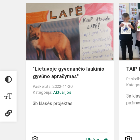
"Lietuvoje
gyvenančio
laukinio
gyvūno
aprašymas"
"Lietuvoje gyvenančio laukinio
TAIP 
gyvūno aprašymas"
Paskelb
Kategor
Paskelbta: 2022-11-20
Kategorija:
Aktualijos
3a kla
pažin
3b klasės projektas.
Plačiau