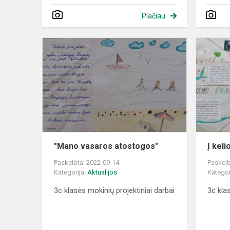
Plačiau
"Mano
vasaros
atostogos"
"Mano vasaros atostogos"
Į keli
Paskelbta: 2022-09-14
Paskelb
Kategorija:
Aktualijos
Kategor
3c klasės mokinių projektiniai darbai
3c klas