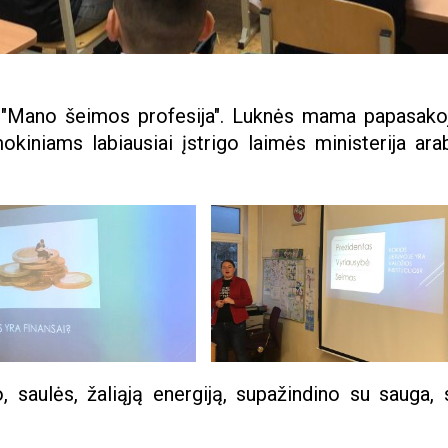
as "Mano šeimos profesija". Luknės mama papasako
okiniams labiausiai įstrigo laimės ministerija ara
, saulės, žaliąją energiją, supažindino su sauga, 