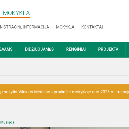
NĖ MOKYKLA
NISTRACINĖ INFORMACIJA
MOKYKLA
KONTAKTAI
TĖVAMS
DIDŽIUOJAMĖS
RENGINIAI
PROJEKTAI
 mokytis Vilniaus Medeinos pradinėje mokykloje nuo 2026 m. rugsėj
ktualijos