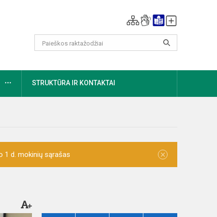
DAUGIAU
STRUKTŪRA IR KONTAKTAI
×
o 1 d. mokinių sąrašas