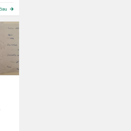
čiau
Matematika
kitaip
.