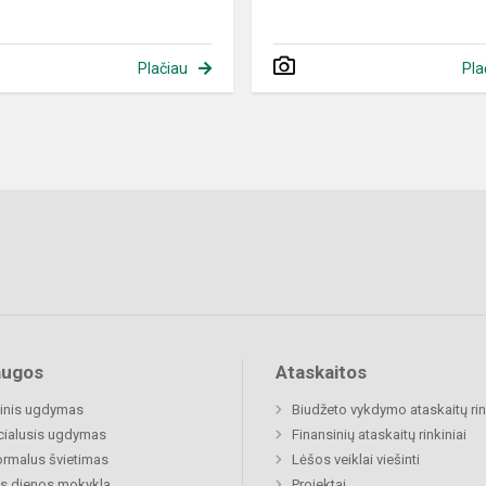
Plačiau
Pla
augos
Ataskaitos
inis ugdymas
Biudžeto vykdymo ataskaitų rin
cialusis ugdymas
Finansinių ataskaitų rinkiniai
rmalus švietimas
Lėšos veiklai viešinti
s dienos mokykla
Projektai