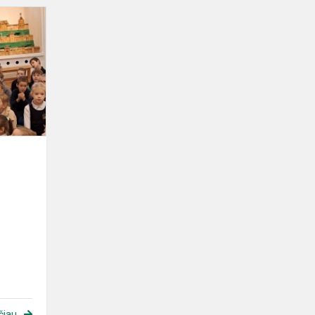
Muilo
burbulų
skulptūros
čiau