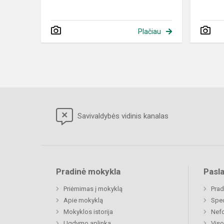
Plačiau
Savivaldybės vidinis kanalas
Pradinė mokykla
Pasl
Priėmimas į mokyklą
Prad
Apie mokyklą
Spe
Mokyklos istorija
Nefo
Ugdymo aplinka
Viso